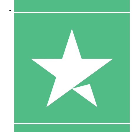
5 Downloaden
15
US$
00
10 Downloaden
20
US$
00