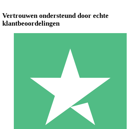
Vertrouwen ondersteund door echte
klantbeoordelingen
Individuele Creditpakketten
Betaal per gebruik met downloadtegoeden. Geen maandelijkse
verplichting vereist.
1 Downloaden
10
US$
00