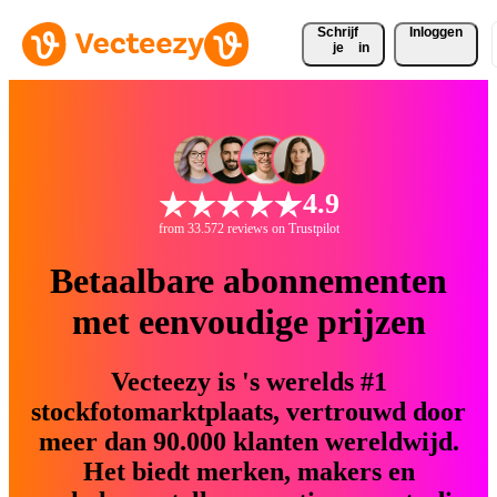
Schrijf 
Inloggen
je
in
4.9
from 33.572 reviews on Trustpilot
Betaalbare abonnementen
met eenvoudige prijzen
Vecteezy is 's werelds #1
stockfotomarktplaats, vertrouwd door
meer dan 90.000 klanten wereldwijd.
Het biedt merken, makers en