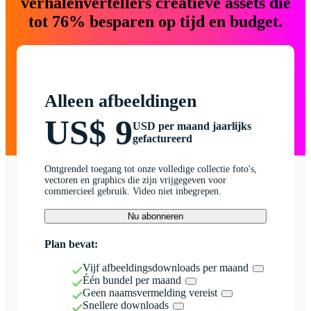
verhalenvertellers creatieve assets die
tot 76% besparen op tijd en budget.
Alleen afbeeldingen
US$ 9
USD per maand jaarlijks
gefactureerd
Ontgrendel toegang tot onze volledige collectie foto's,
vectoren en graphics die zijn vrijgegeven voor
commercieel gebruik. Video niet inbegrepen.
Nu abonneren
Plan bevat:
Vijf afbeeldingsdownloads per maand
Één bundel per maand
Geen naamsvermelding vereist
Snellere downloads