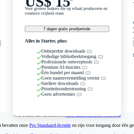
US$ 15
Voor grotere makers die op schaal produceren en
creatieve vrijheid eisen
7 dagen gratis proefperiode
Alles in Starter, plus:
Onbeperkte downloads
Volledige bibliotheektoegang
Professionele ontwerptools
Premium AI-functies
Één bundel per maand
Geen naamsvermelding vereist
Snellere downloads
Prioriteitsondersteuning
Geen advertenties
Wilt u zich niet abonneren?
Meer aankoopopties bekijken
n bevatten onze
Pro Standaard-licentie
en zijn voor toegang door één ge