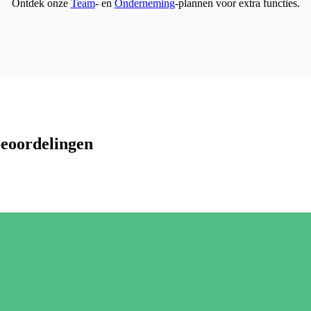
Ontdek onze
Team
- en
Onderneming
-plannen voor extra functies.
beoordelingen