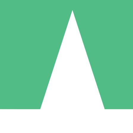
Individuele Creditpakketten
l per gebruik met downloadtegoeden. Geen maandelijkse verplichting ve
1 Downloaden
5 Downloaden
10 Downloaden
10
15
20
US$
00
US$
00
US$
00