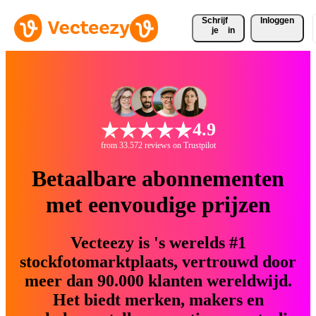
Schrijf 
Inloggen
je
in
4.9
from 33.572 reviews on Trustpilot
Betaalbare abonnementen
met eenvoudige prijzen
Vecteezy is 's werelds #1
stockfotomarktplaats, vertrouwd door
meer dan 90.000 klanten wereldwijd.
Het biedt merken, makers en