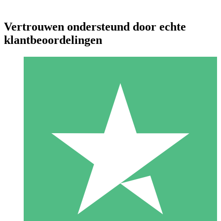
Vertrouwen ondersteund door echte
klantbeoordelingen
Individuele Creditpakketten
Betaal per gebruik met downloadtegoeden. Geen maandelijkse
verplichting vereist.
1 Downloaden
10
US$
00