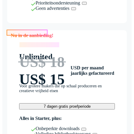
Prioriteitsondersteuning
Geen advertenties
Nu in de aanbieding!
Nu in de aanbieding!
Unlimited
US$ 18
USD per maand
jaarlijks gefactureerd
US$ 15
Voor grotere makers die op schaal produceren en
creatieve vrijheid eisen
7 dagen gratis proefperiode
Alles in Starter, plus:
Onbeperkte downloads
Volledige bibliotheektoegang