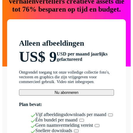
verhalenvertellers creatieve assets die
tot 76% besparen op tijd en budget.
Alleen afbeeldingen
US$ 9
USD per maand jaarlijks
gefactureerd
Ontgrendel toegang tot onze volledige collectie foto's,
vectoren en graphics die zijn vrijgegeven voor
commercieel gebruik. Video niet inbegrepen.
Nu abonneren
Plan bevat:
Vijf afbeeldingsdownloads per maand
Één bundel per maand
Geen naamsvermelding vereist
Snellere downloads