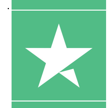
5 Downloaden
15
US$
00
10 Downloaden
20
US$
00