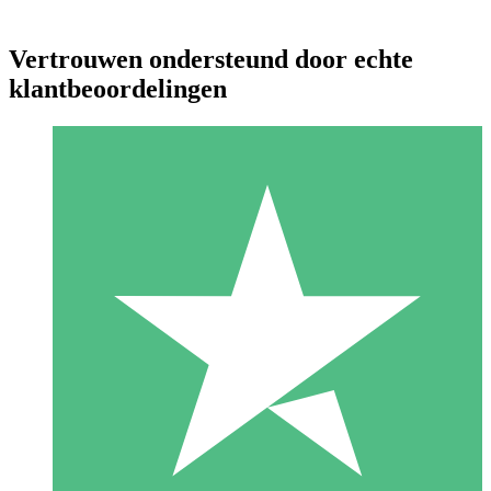
Vertrouwen ondersteund door echte
klantbeoordelingen
Individuele Creditpakketten
Betaal per gebruik met downloadtegoeden. Geen maandelijkse
verplichting vereist.
1 Downloaden
10
US$
00