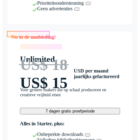
Prioriteitsondersteuning
Geen advertenties
Nu in de aanbieding!
Nu in de aanbieding!
Unlimited
US$ 18
USD per maand
jaarlijks gefactureerd
US$ 15
Voor grotere makers die op schaal produceren en
creatieve vrijheid eisen
7 dagen gratis proefperiode
Alles in Starter, plus:
Onbeperkte downloads
Volledige bibliotheektoegang