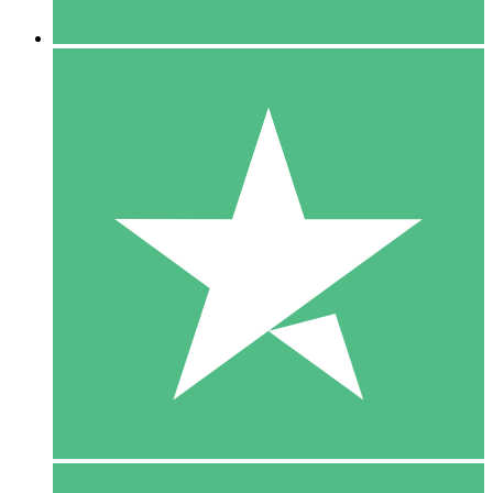
5 Downloaden
15
US$
00
10 Downloaden
20
US$
00