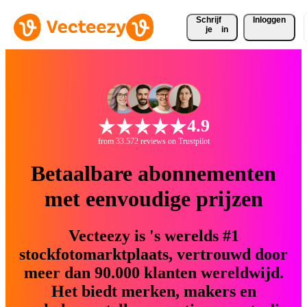
Schrijf 
Inloggen
je
in
4.9
from 33.572 reviews on Trustpilot
Betaalbare abonnementen
met eenvoudige prijzen
Vecteezy is 's werelds #1
stockfotomarktplaats, vertrouwd door
meer dan 90.000 klanten wereldwijd.
Het biedt merken, makers en