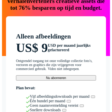
verhalenvertellers creatieve assets die
tot 76% besparen op tijd en budget.
Alleen afbeeldingen
US$ 9
USD per maand jaarlijks
gefactureerd
Ontgrendel toegang tot onze volledige collectie foto's,
vectoren en graphics die zijn vrijgegeven voor
commercieel gebruik. Video niet inbegrepen.
Nu abonneren
Plan bevat:
Vijf afbeeldingsdownloads per maand
Één bundel per maand
Geen naamsvermelding vereist
Snellere downloads