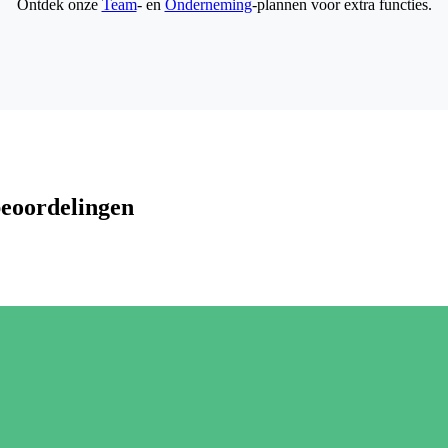
Ontdek onze
Team
- en
Onderneming
-plannen voor extra functies.
beoordelingen