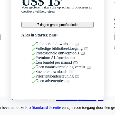
US$ 15
Voor grotere makers die op schaal produceren en
creatieve vrijheid eisen
7 dagen gratis proefperiode
Alles in Starter, plus:
Onbeperkte downloads
Volledige bibliotheektoegang
Professionele ontwerptools
Premium AI-functies
Één bundel per maand
Geen naamsvermelding vereist
Snellere downloads
Prioriteitsondersteuning
Geen advertenties
Wilt u zich niet abonneren?
Meer aankoopopties bekijken
n bevatten onze
Pro Standaard-licentie
en zijn voor toegang door één ge