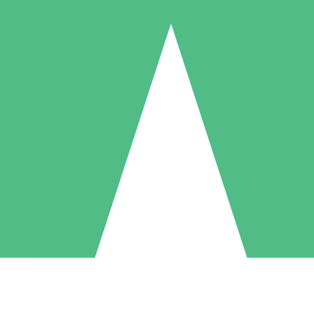
Individuele Creditpakketten
l per gebruik met downloadtegoeden. Geen maandelijkse verplichting ve
1 Downloaden
5 Downloaden
10 Downloaden
10
15
20
US$
00
US$
00
US$
00