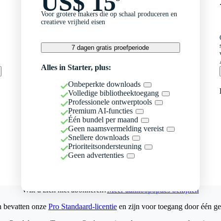
US$ 15
Voor grotere makers die op schaal produceren en
creatieve vrijheid eisen
7 dagen gratis proefperiode
Alles in Starter, plus:
Onbeperkte downloads
Volledige bibliotheektoegang
Professionele ontwerptools
Premium AI-functies
Één bundel per maand
Geen naamsvermelding vereist
Snellere downloads
Prioriteitsondersteuning
Geen advertenties
Wilt u zich niet abonneren?
Meer aankoopopties bekijken
n bevatten onze
Pro Standaard-licentie
en zijn voor toegang door één ge