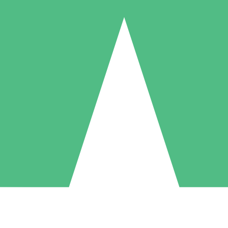
Individuele Creditpakketten
l per gebruik met downloadtegoeden. Geen maandelijkse verplichting ve
1 Downloaden
5 Downloaden
10 Downloaden
10
15
20
US$
00
US$
00
US$
00