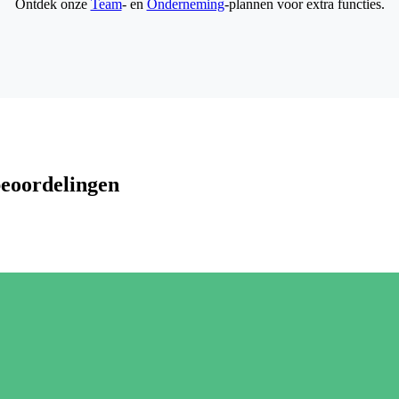
Ontdek onze
Team
- en
Onderneming
-plannen voor extra functies.
beoordelingen