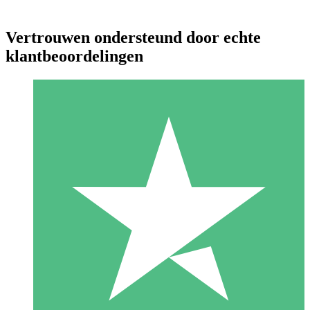
Vertrouwen ondersteund door echte
klantbeoordelingen
Individuele Creditpakketten
Betaal per gebruik met downloadtegoeden. Geen maandelijkse
verplichting vereist.
1 Downloaden
10
US$
00