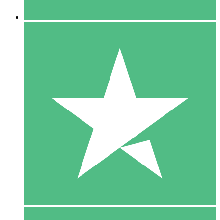
5 Downloaden
15
US$
00
10 Downloaden
20
US$
00