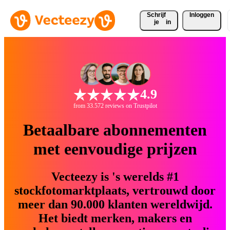
Schrijf 
Inloggen
je
in
4.9
from 33.572 reviews on Trustpilot
Betaalbare abonnementen
met eenvoudige prijzen
Vecteezy is 's werelds #1
stockfotomarktplaats, vertrouwd door
meer dan 90.000 klanten wereldwijd.
Het biedt merken, makers en