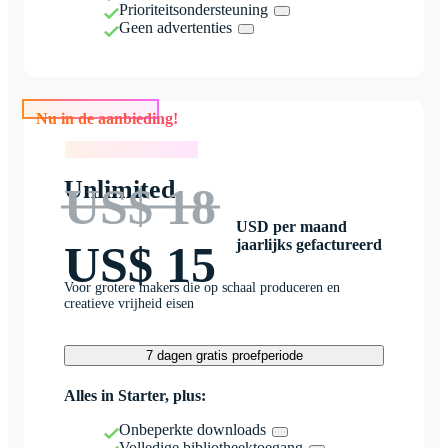
Prioriteitsondersteuning
Geen advertenties
Nu in de aanbieding!
Nu in de aanbieding!
Unlimited
US$ 18
USD per maand
jaarlijks gefactureerd
US$ 15
Voor grotere makers die op schaal produceren en
creatieve vrijheid eisen
7 dagen gratis proefperiode
Alles in Starter, plus:
Onbeperkte downloads
Volledige bibliotheektoegang