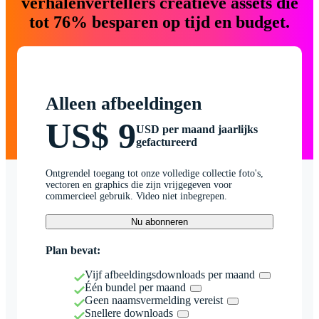
verhalenvertellers creatieve assets die
tot 76% besparen op tijd en budget.
Alleen afbeeldingen
US$ 9
USD per maand jaarlijks
gefactureerd
Ontgrendel toegang tot onze volledige collectie foto's,
vectoren en graphics die zijn vrijgegeven voor
commercieel gebruik. Video niet inbegrepen.
Nu abonneren
Plan bevat:
Vijf afbeeldingsdownloads per maand
Één bundel per maand
Geen naamsvermelding vereist
Snellere downloads