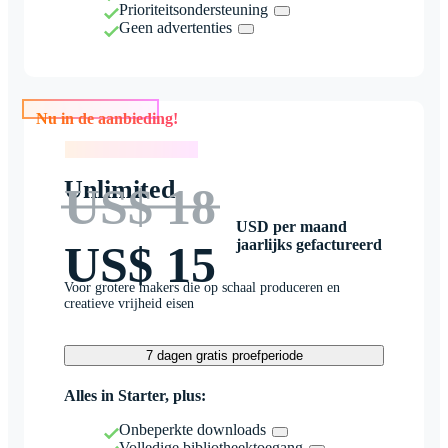
Prioriteitsondersteuning
Geen advertenties
Nu in de aanbieding!
Nu in de aanbieding!
Unlimited
US$ 18
USD per maand
jaarlijks gefactureerd
US$ 15
Voor grotere makers die op schaal produceren en
creatieve vrijheid eisen
7 dagen gratis proefperiode
Alles in Starter, plus:
Onbeperkte downloads
Volledige bibliotheektoegang