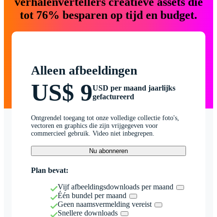
verhalenvertellers creatieve assets die
tot 76% besparen op tijd en budget.
Alleen afbeeldingen
US$ 9
USD per maand jaarlijks
gefactureerd
Ontgrendel toegang tot onze volledige collectie foto's,
vectoren en graphics die zijn vrijgegeven voor
commercieel gebruik. Video niet inbegrepen.
Nu abonneren
Plan bevat:
Vijf afbeeldingsdownloads per maand
Één bundel per maand
Geen naamsvermelding vereist
Snellere downloads