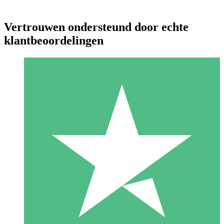
Vertrouwen ondersteund door echte
klantbeoordelingen
Individuele Creditpakketten
Betaal per gebruik met downloadtegoeden. Geen maandelijkse
verplichting vereist.
1 Downloaden
10
US$
00