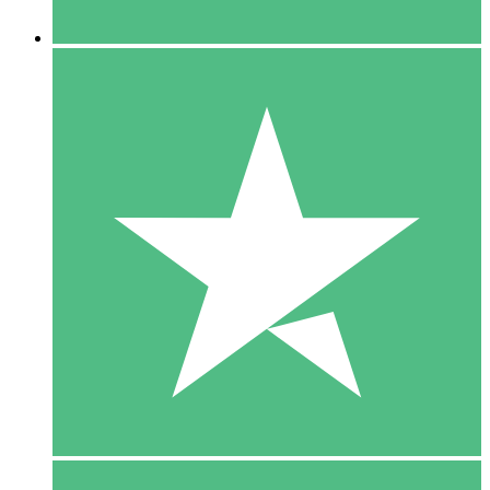
5 Downloaden
15
US$
00
10 Downloaden
20
US$
00