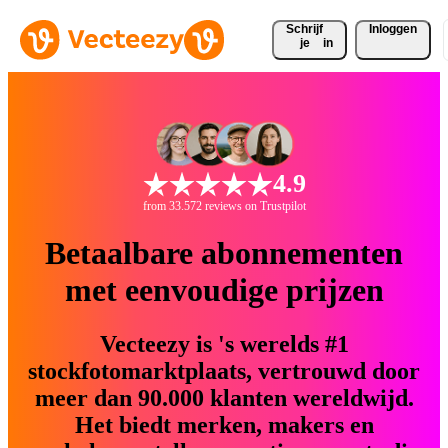
Schrijf 
Inloggen
je
in
4.9
from 33.572 reviews on Trustpilot
Betaalbare abonnementen
met eenvoudige prijzen
Vecteezy is 's werelds #1
stockfotomarktplaats, vertrouwd door
meer dan 90.000 klanten wereldwijd.
Het biedt merken, makers en