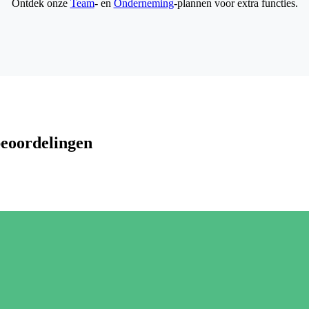
Ontdek onze
Team
- en
Onderneming
-plannen voor extra functies.
beoordelingen