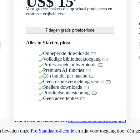
US$ 15
Voor grotere makers die op schaal produceren en
creatieve vrijheid eisen
7 dagen gratis proefperiode
Alles in Starter, plus:
Onbeperkte downloads
Volledige bibliotheektoegang
Professionele ontwerptools
Premium AI-functies
Één bundel per maand
Geen naamsvermelding vereist
Snellere downloads
Prioriteitsondersteuning
Geen advertenties
Wilt u zich niet abonneren?
Meer aankoopopties bekijken
n bevatten onze
Pro Standaard-licentie
en zijn voor toegang door één ge