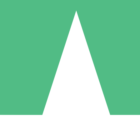
Individuele Creditpakketten
l per gebruik met downloadtegoeden. Geen maandelijkse verplichting ve
1 Downloaden
5 Downloaden
10 Downloaden
10
15
20
US$
00
US$
00
US$
00