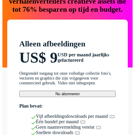
verhalenvertellers creatieve assets die
tot 76% besparen op tijd en budget.
Alleen afbeeldingen
US$ 9
USD per maand jaarlijks
gefactureerd
Ontgrendel toegang tot onze volledige collectie foto's,
vectoren en graphics die zijn vrijgegeven voor
commercieel gebruik. Video niet inbegrepen.
Nu abonneren
Plan bevat:
Vijf afbeeldingsdownloads per maand
Één bundel per maand
Geen naamsvermelding vereist
Snellere downloads