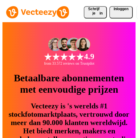
Schrijf 
Inloggen
je
in
4.9
from 33.572 reviews on Trustpilot
Betaalbare abonnementen
met eenvoudige prijzen
Vecteezy is 's werelds #1
stockfotomarktplaats, vertrouwd door
meer dan 90.000 klanten wereldwijd.
Het biedt merken, makers en