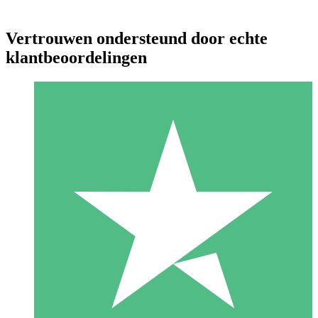
Vertrouwen ondersteund door echte
klantbeoordelingen
Individuele Creditpakketten
Betaal per gebruik met downloadtegoeden. Geen maandelijkse
verplichting vereist.
1 Downloaden
10
US$
00