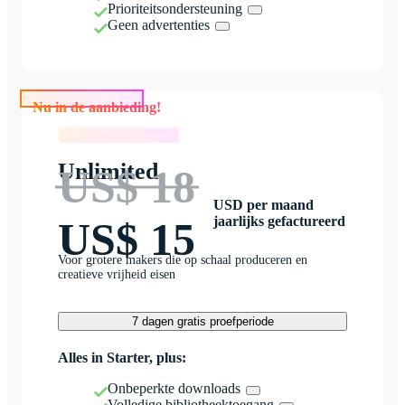
Prioriteitsondersteuning
Geen advertenties
Nu in de aanbieding!
Nu in de aanbieding!
Unlimited
US$ 18
USD per maand
jaarlijks gefactureerd
US$ 15
Voor grotere makers die op schaal produceren en
creatieve vrijheid eisen
7 dagen gratis proefperiode
Alles in Starter, plus:
Onbeperkte downloads
Volledige bibliotheektoegang