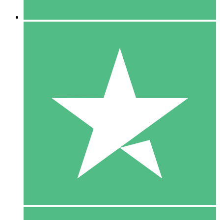
5 Downloaden
15
US$
00
10 Downloaden
20
US$
00