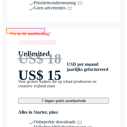
Prioriteitsondersteuning
Geen advertenties
Nu in de aanbieding!
Nu in de aanbieding!
Unlimited
US$ 18
USD per maand
jaarlijks gefactureerd
US$ 15
Voor grotere makers die op schaal produceren en
creatieve vrijheid eisen
7 dagen gratis proefperiode
Alles in Starter, plus:
Onbeperkte downloads
Volledige bibliotheektoegang