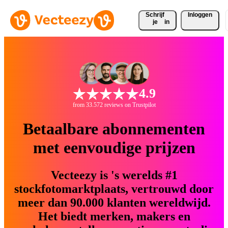
Schrijf 
Inloggen
je
in
4.9
from 33.572 reviews on Trustpilot
Betaalbare abonnementen
met eenvoudige prijzen
Vecteezy is 's werelds #1
stockfotomarktplaats, vertrouwd door
meer dan 90.000 klanten wereldwijd.
Het biedt merken, makers en