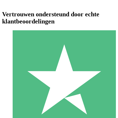
Vertrouwen ondersteund door echte
klantbeoordelingen
Individuele Creditpakketten
Betaal per gebruik met downloadtegoeden. Geen maandelijkse
verplichting vereist.
1 Downloaden
10
US$
00