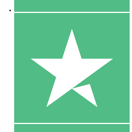
5 Downloaden
15
US$
00
10 Downloaden
20
US$
00