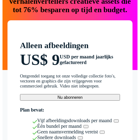
verhalenvertellers creatieve assets die
tot 76% besparen op tijd en budget.
Alleen afbeeldingen
US$ 9
USD per maand jaarlijks
gefactureerd
Ontgrendel toegang tot onze volledige collectie foto's,
vectoren en graphics die zijn vrijgegeven voor
commercieel gebruik. Video niet inbegrepen.
Nu abonneren
Plan bevat:
Vijf afbeeldingsdownloads per maand
Één bundel per maand
Geen naamsvermelding vereist
Snellere downloads