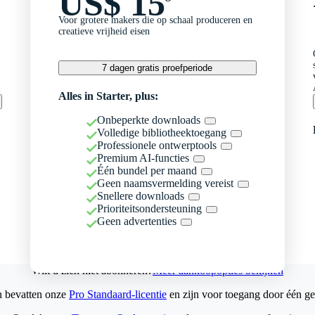
US$ 15
Voor grotere makers die op schaal produceren en
creatieve vrijheid eisen
7 dagen gratis proefperiode
Alles in Starter, plus:
Onbeperkte downloads
Volledige bibliotheektoegang
Professionele ontwerptools
Premium AI-functies
Één bundel per maand
Geen naamsvermelding vereist
Snellere downloads
Prioriteitsondersteuning
Geen advertenties
Wilt u zich niet abonneren?
Meer aankoopopties bekijken
n bevatten onze
Pro Standaard-licentie
en zijn voor toegang door één ge