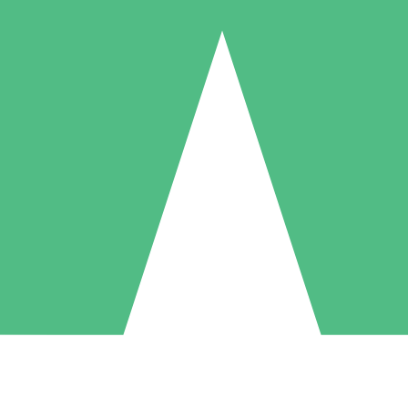
Individuele Creditpakketten
l per gebruik met downloadtegoeden. Geen maandelijkse verplichting ve
1 Downloaden
5 Downloaden
10 Downloaden
10
15
20
US$
00
US$
00
US$
00