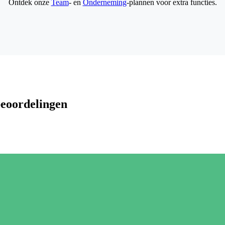
Ontdek onze
Team
- en
Onderneming
-plannen voor extra functies.
beoordelingen