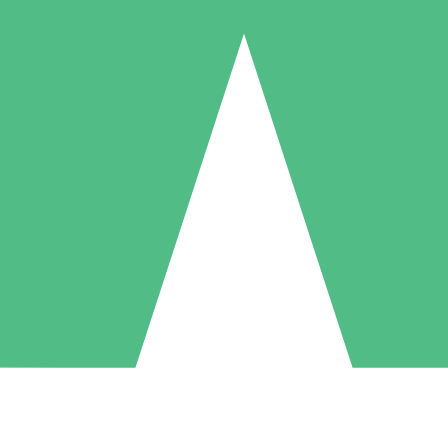
Individuele Creditpakketten
l per gebruik met downloadtegoeden. Geen maandelijkse verplichting ve
1 Downloaden
5 Downloaden
10 Downloaden
10
15
20
US$
00
US$
00
US$
00