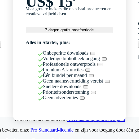
US$ 15
Voor grotere makers die op schaal produceren en
creatieve vrijheid eisen
7 dagen gratis proefperiode
Alles in Starter, plus:
Onbeperkte downloads
Volledige bibliotheektoegang
Professionele ontwerptools
Premium AI-functies
Één bundel per maand
Geen naamsvermelding vereist
Snellere downloads
Prioriteitsondersteuning
Geen advertenties
Wilt u zich niet abonneren?
Meer aankoopopties bekijken
n bevatten onze
Pro Standaard-licentie
en zijn voor toegang door één ge