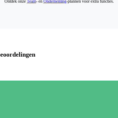
Ontdek onze
Team
- en
Onderneming
-plannen voor extra functies.
beoordelingen