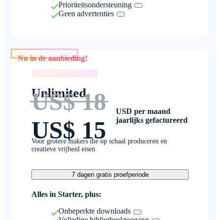
Prioriteitsondersteuning
Geen advertenties
Nu in de aanbieding!
Nu in de aanbieding!
Unlimited
US$ 18
USD per maand
jaarlijks gefactureerd
US$ 15
Voor grotere makers die op schaal produceren en
creatieve vrijheid eisen
7 dagen gratis proefperiode
Alles in Starter, plus:
Onbeperkte downloads
Volledige bibliotheektoegang