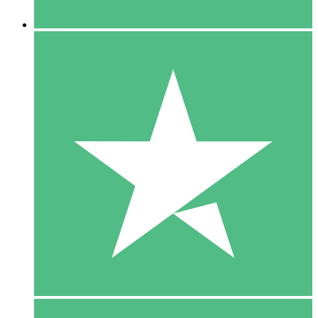
5 Downloaden
15
US$
00
10 Downloaden
20
US$
00