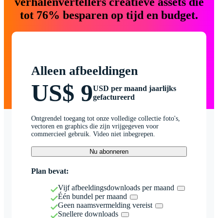
verhalenvertellers creatieve assets die
tot 76% besparen op tijd en budget.
Alleen afbeeldingen
US$ 9
USD per maand jaarlijks
gefactureerd
Ontgrendel toegang tot onze volledige collectie foto's,
vectoren en graphics die zijn vrijgegeven voor
commercieel gebruik. Video niet inbegrepen.
Nu abonneren
Plan bevat:
Vijf afbeeldingsdownloads per maand
Één bundel per maand
Geen naamsvermelding vereist
Snellere downloads