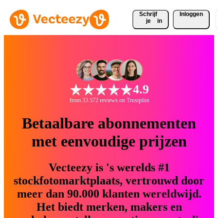
Schrijf 
Inloggen
je
in
4.9
from 33.572 reviews on Trustpilot
Betaalbare abonnementen
met eenvoudige prijzen
Vecteezy is 's werelds #1
stockfotomarktplaats, vertrouwd door
meer dan 90.000 klanten wereldwijd.
Het biedt merken, makers en