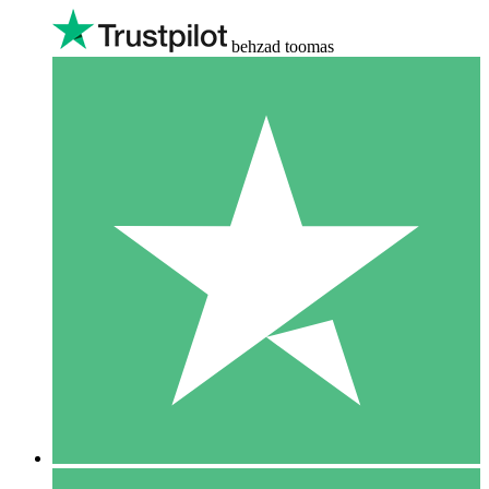
behzad toomas