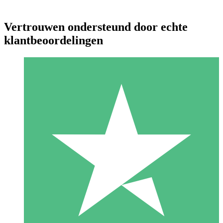
Vertrouwen ondersteund door echte
klantbeoordelingen
Individuele Creditpakketten
Betaal per gebruik met downloadtegoeden. Geen maandelijkse
verplichting vereist.
1 Downloaden
10
US$
00