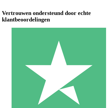
Vertrouwen ondersteund door echte
klantbeoordelingen
Individuele Creditpakketten
Betaal per gebruik met downloadtegoeden. Geen maandelijkse
verplichting vereist.
1 Downloaden
10
US$
00