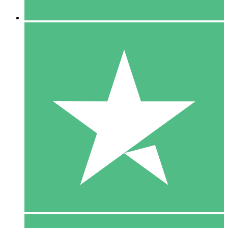
5 Downloaden
15
US$
00
10 Downloaden
20
US$
00