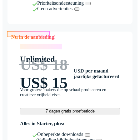
Prioriteitsondersteuning
Geen advertenties
Nu in de aanbieding!
Nu in de aanbieding!
Unlimited
US$ 18
USD per maand
jaarlijks gefactureerd
US$ 15
Voor grotere makers die op schaal produceren en
creatieve vrijheid eisen
7 dagen gratis proefperiode
Alles in Starter, plus:
Onbeperkte downloads
Volledige bibliotheektoegang