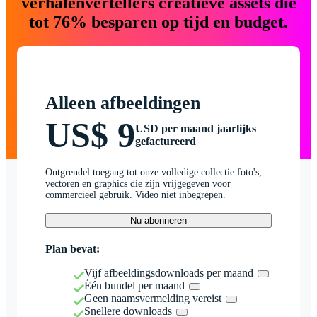
verhalenvertellers creatieve assets die
tot 76% besparen op tijd en budget.
Alleen afbeeldingen
US$ 9
USD per maand jaarlijks
gefactureerd
Ontgrendel toegang tot onze volledige collectie foto's,
vectoren en graphics die zijn vrijgegeven voor
commercieel gebruik. Video niet inbegrepen.
Nu abonneren
Plan bevat:
Vijf afbeeldingsdownloads per maand
Één bundel per maand
Geen naamsvermelding vereist
Snellere downloads