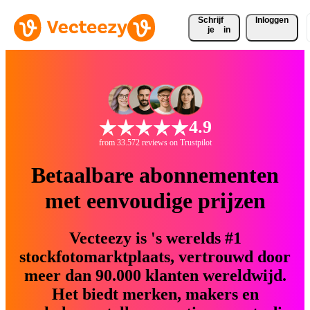
Schrijf 
Inloggen
je
in
4.9
from 33.572 reviews on Trustpilot
Betaalbare abonnementen
met eenvoudige prijzen
Vecteezy is 's werelds #1
stockfotomarktplaats, vertrouwd door
meer dan 90.000 klanten wereldwijd.
Het biedt merken, makers en