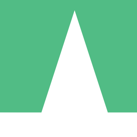
Individuele Creditpakketten
l per gebruik met downloadtegoeden. Geen maandelijkse verplichting ve
1 Downloaden
5 Downloaden
10 Downloaden
10
15
20
US$
00
US$
00
US$
00