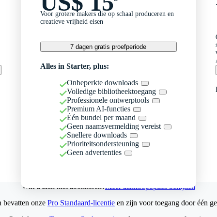
US$ 15
Voor grotere makers die op schaal produceren en
creatieve vrijheid eisen
7 dagen gratis proefperiode
Alles in Starter, plus:
Onbeperkte downloads
Volledige bibliotheektoegang
Professionele ontwerptools
Premium AI-functies
Één bundel per maand
Geen naamsvermelding vereist
Snellere downloads
Prioriteitsondersteuning
Geen advertenties
Wilt u zich niet abonneren?
Meer aankoopopties bekijken
n bevatten onze
Pro Standaard-licentie
en zijn voor toegang door één ge