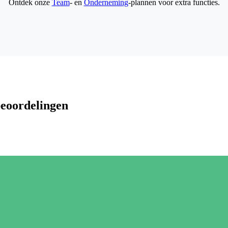
Ontdek onze
Team
- en
Onderneming
-plannen voor extra functies.
beoordelingen