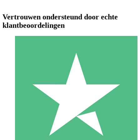
Vertrouwen ondersteund door echte
klantbeoordelingen
Individuele Creditpakketten
Betaal per gebruik met downloadtegoeden. Geen maandelijkse
verplichting vereist.
1 Downloaden
10
US$
00