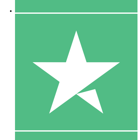
5 Downloaden
15
US$
00
10 Downloaden
20
US$
00