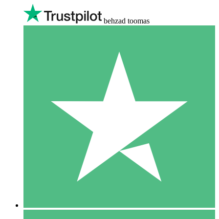
behzad toomas