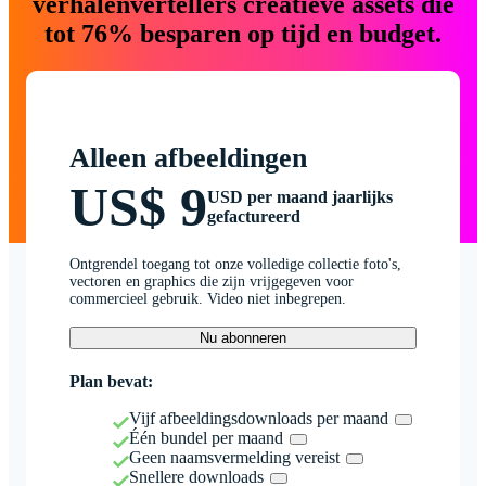
verhalenvertellers creatieve assets die
tot 76% besparen op tijd en budget.
Alleen afbeeldingen
US$ 9
USD per maand jaarlijks
gefactureerd
Ontgrendel toegang tot onze volledige collectie foto's,
vectoren en graphics die zijn vrijgegeven voor
commercieel gebruik. Video niet inbegrepen.
Nu abonneren
Plan bevat:
Vijf afbeeldingsdownloads per maand
Één bundel per maand
Geen naamsvermelding vereist
Snellere downloads