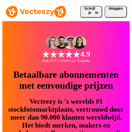
Schrijf 
Inloggen
je
in
4.9
from 33.572 reviews on Trustpilot
Betaalbare abonnementen
met eenvoudige prijzen
Vecteezy is 's werelds #1
stockfotomarktplaats, vertrouwd door
meer dan 90.000 klanten wereldwijd.
Het biedt merken, makers en