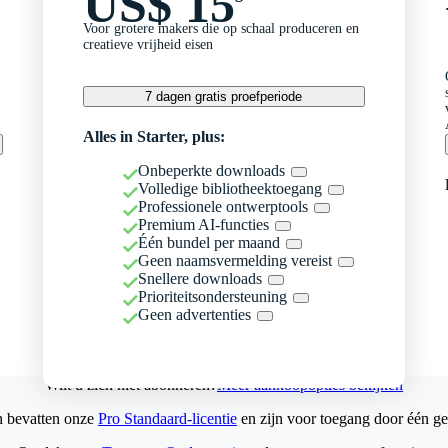
US$ 15
Voor grotere makers die op schaal produceren en
creatieve vrijheid eisen
7 dagen gratis proefperiode
Alles in Starter, plus:
Onbeperkte downloads
Volledige bibliotheektoegang
Professionele ontwerptools
Premium AI-functies
Één bundel per maand
Geen naamsvermelding vereist
Snellere downloads
Prioriteitsondersteuning
Geen advertenties
Wilt u zich niet abonneren?
Meer aankoopopties bekijken
n bevatten onze
Pro Standaard-licentie
en zijn voor toegang door één ge