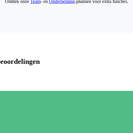
Ontdek onze
Team
- en
Onderneming
-plannen voor extra functies.
beoordelingen