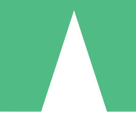
Individuele Creditpakketten
l per gebruik met downloadtegoeden. Geen maandelijkse verplichting ve
1 Downloaden
5 Downloaden
10 Downloaden
10
15
20
US$
00
US$
00
US$
00