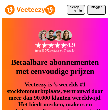
Schrijf 
Inloggen
je
in
4.9
from 33.572 reviews on Trustpilot
Betaalbare abonnementen
met eenvoudige prijzen
Vecteezy is 's werelds #1
stockfotomarktplaats, vertrouwd door
meer dan 90.000 klanten wereldwijd.
Het biedt merken, makers en