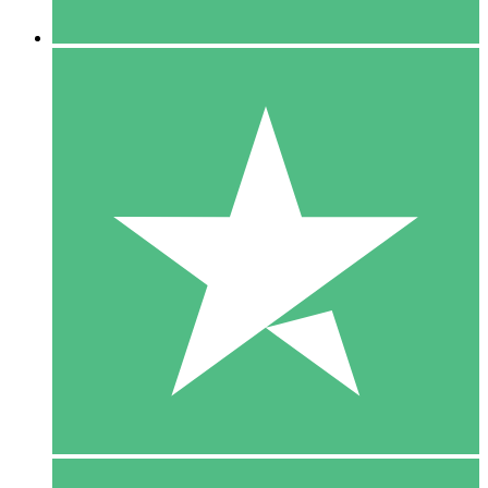
5 Downloaden
15
US$
00
10 Downloaden
20
US$
00