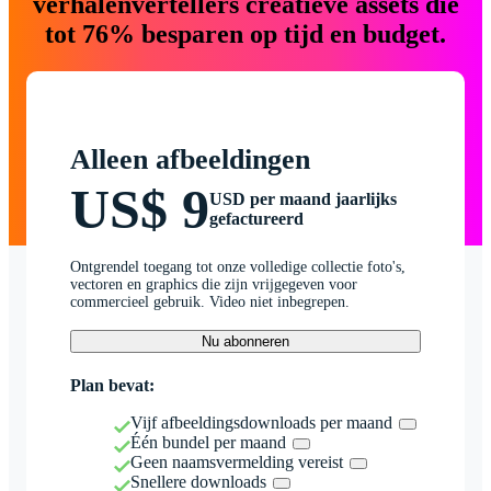
verhalenvertellers creatieve assets die
tot 76% besparen op tijd en budget.
Alleen afbeeldingen
US$ 9
USD per maand jaarlijks
gefactureerd
Ontgrendel toegang tot onze volledige collectie foto's,
vectoren en graphics die zijn vrijgegeven voor
commercieel gebruik. Video niet inbegrepen.
Nu abonneren
Plan bevat:
Vijf afbeeldingsdownloads per maand
Één bundel per maand
Geen naamsvermelding vereist
Snellere downloads