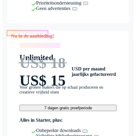
Prioriteitsondersteuning
Geen advertenties
Nu in de aanbieding!
Nu in de aanbieding!
Unlimited
US$ 18
USD per maand
jaarlijks gefactureerd
US$ 15
Voor grotere makers die op schaal produceren en
creatieve vrijheid eisen
7 dagen gratis proefperiode
Alles in Starter, plus:
Onbeperkte downloads
Volledige bibliotheektoegang