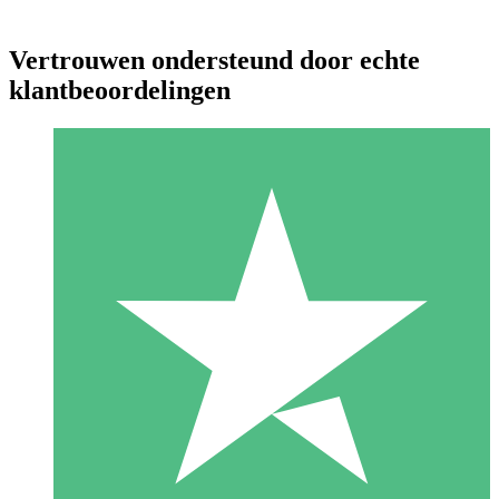
Vertrouwen ondersteund door echte
klantbeoordelingen
Individuele Creditpakketten
Betaal per gebruik met downloadtegoeden. Geen maandelijkse
verplichting vereist.
1 Downloaden
10
US$
00