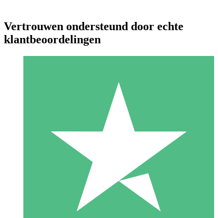
Vertrouwen ondersteund door echte
klantbeoordelingen
Individuele Creditpakketten
Betaal per gebruik met downloadtegoeden. Geen maandelijkse
verplichting vereist.
1 Downloaden
10
US$
00