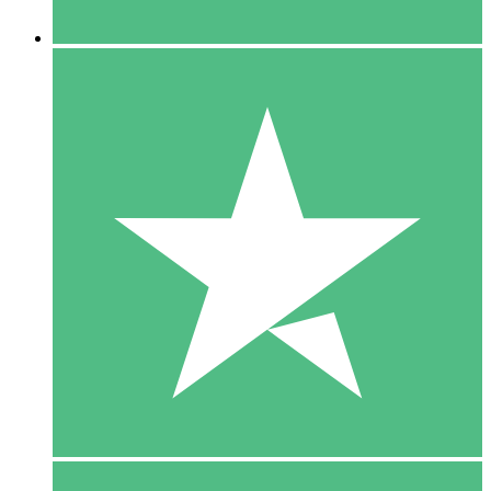
5 Downloaden
15
US$
00
10 Downloaden
20
US$
00