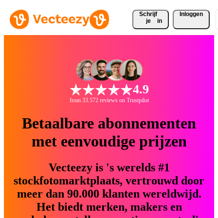
Schrijf 
Inloggen
je
in
4.9
from 33.572 reviews on Trustpilot
Betaalbare abonnementen
met eenvoudige prijzen
Vecteezy is 's werelds #1
stockfotomarktplaats, vertrouwd door
meer dan 90.000 klanten wereldwijd.
Het biedt merken, makers en