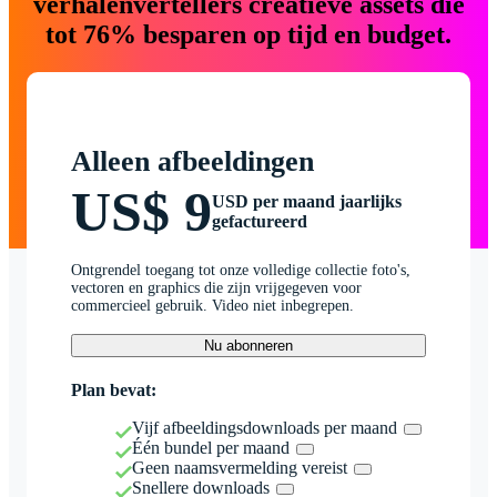
verhalenvertellers creatieve assets die
tot 76% besparen op tijd en budget.
Alleen afbeeldingen
US$ 9
USD per maand jaarlijks
gefactureerd
Ontgrendel toegang tot onze volledige collectie foto's,
vectoren en graphics die zijn vrijgegeven voor
commercieel gebruik. Video niet inbegrepen.
Nu abonneren
Plan bevat:
Vijf afbeeldingsdownloads per maand
Één bundel per maand
Geen naamsvermelding vereist
Snellere downloads