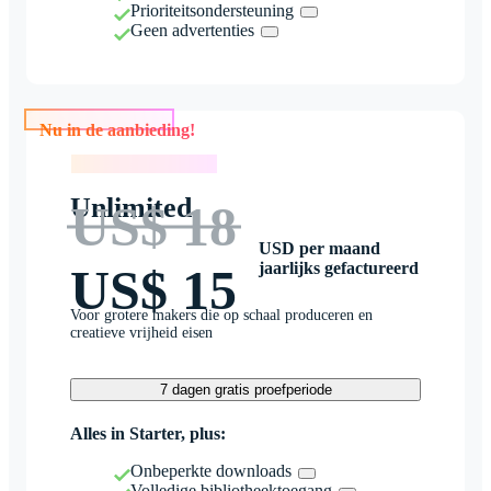
Prioriteitsondersteuning
Geen advertenties
Nu in de aanbieding!
Nu in de aanbieding!
Unlimited
US$ 18
USD per maand
jaarlijks gefactureerd
US$ 15
Voor grotere makers die op schaal produceren en
creatieve vrijheid eisen
7 dagen gratis proefperiode
Alles in Starter, plus:
Onbeperkte downloads
Volledige bibliotheektoegang