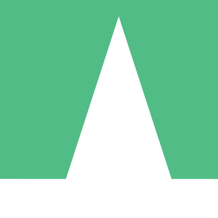
Individuele Creditpakketten
l per gebruik met downloadtegoeden. Geen maandelijkse verplichting ve
1 Downloaden
5 Downloaden
10 Downloaden
10
15
20
US$
00
US$
00
US$
00