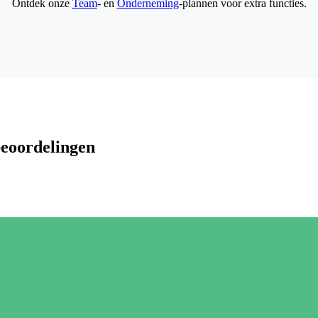
Ontdek onze
Team
- en
Onderneming
-plannen voor extra functies.
beoordelingen