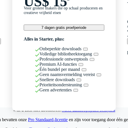
US$ 15
Voor grotere makers die op schaal produceren en
creatieve vrijheid eisen
7 dagen gratis proefperiode
Alles in Starter, plus:
Onbeperkte downloads
Volledige bibliotheektoegang
Professionele ontwerptools
Premium AI-functies
Één bundel per maand
Geen naamsvermelding vereist
Snellere downloads
Prioriteitsondersteuning
Geen advertenties
Wilt u zich niet abonneren?
Meer aankoopopties bekijken
n bevatten onze
Pro Standaard-licentie
en zijn voor toegang door één ge