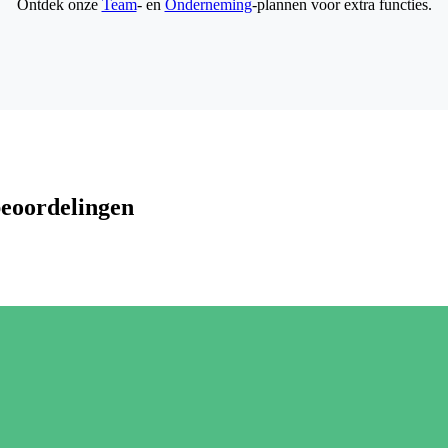
Ontdek onze
Team
- en
Onderneming
-plannen voor extra functies.
beoordelingen