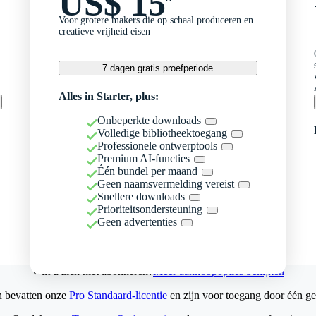
US$ 15
Voor grotere makers die op schaal produceren en
creatieve vrijheid eisen
7 dagen gratis proefperiode
Alles in Starter, plus:
Onbeperkte downloads
Volledige bibliotheektoegang
Professionele ontwerptools
Premium AI-functies
Één bundel per maand
Geen naamsvermelding vereist
Snellere downloads
Prioriteitsondersteuning
Geen advertenties
Wilt u zich niet abonneren?
Meer aankoopopties bekijken
n bevatten onze
Pro Standaard-licentie
en zijn voor toegang door één ge