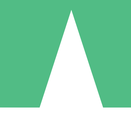
Individuele Creditpakketten
l per gebruik met downloadtegoeden. Geen maandelijkse verplichting ve
1 Downloaden
5 Downloaden
10 Downloaden
10
15
20
US$
00
US$
00
US$
00