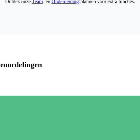
Ontdek onze
Team
- en
Onderneming
-plannen voor extra functies.
beoordelingen