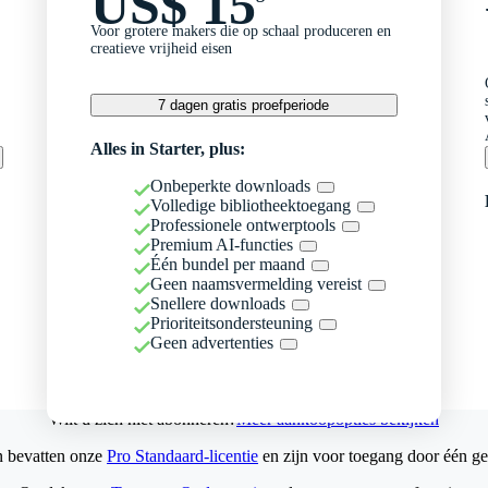
US$ 15
Voor grotere makers die op schaal produceren en
creatieve vrijheid eisen
7 dagen gratis proefperiode
Alles in Starter, plus:
Onbeperkte downloads
Volledige bibliotheektoegang
Professionele ontwerptools
Premium AI-functies
Één bundel per maand
Geen naamsvermelding vereist
Snellere downloads
Prioriteitsondersteuning
Geen advertenties
Wilt u zich niet abonneren?
Meer aankoopopties bekijken
n bevatten onze
Pro Standaard-licentie
en zijn voor toegang door één ge