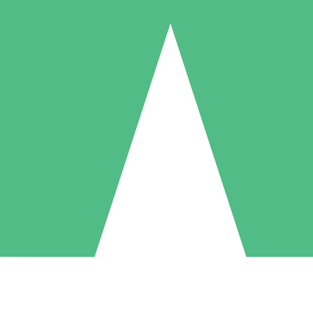
Individuele Creditpakketten
l per gebruik met downloadtegoeden. Geen maandelijkse verplichting ve
1 Downloaden
5 Downloaden
10 Downloaden
10
15
20
US$
00
US$
00
US$
00