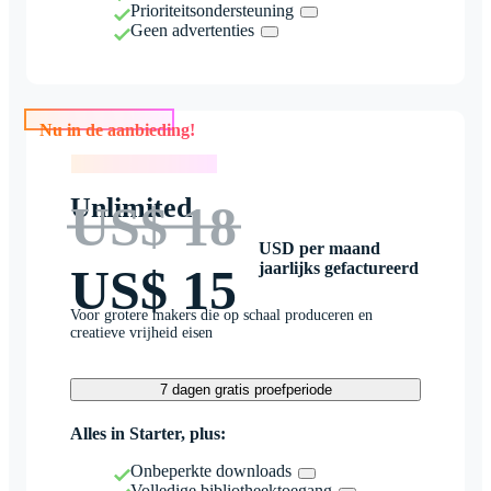
Prioriteitsondersteuning
Geen advertenties
Nu in de aanbieding!
Nu in de aanbieding!
Unlimited
US$ 18
USD per maand
jaarlijks gefactureerd
US$ 15
Voor grotere makers die op schaal produceren en
creatieve vrijheid eisen
7 dagen gratis proefperiode
Alles in Starter, plus:
Onbeperkte downloads
Volledige bibliotheektoegang