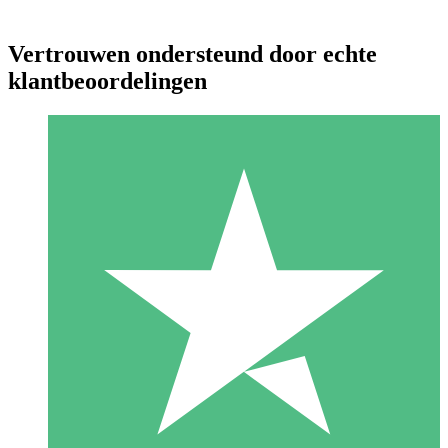
Vertrouwen ondersteund door echte
klantbeoordelingen
Individuele Creditpakketten
Betaal per gebruik met downloadtegoeden. Geen maandelijkse
verplichting vereist.
1 Downloaden
10
US$
00