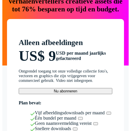
verhalenvertellers creatieve assets die
tot 76% besparen op tijd en budget.
Alleen afbeeldingen
US$ 9
USD per maand jaarlijks
gefactureerd
Ontgrendel toegang tot onze volledige collectie foto's,
vectoren en graphics die zijn vrijgegeven voor
commercieel gebruik. Video niet inbegrepen.
Nu abonneren
Plan bevat:
Vijf afbeeldingsdownloads per maand
Één bundel per maand
Geen naamsvermelding vereist
Snellere downloads