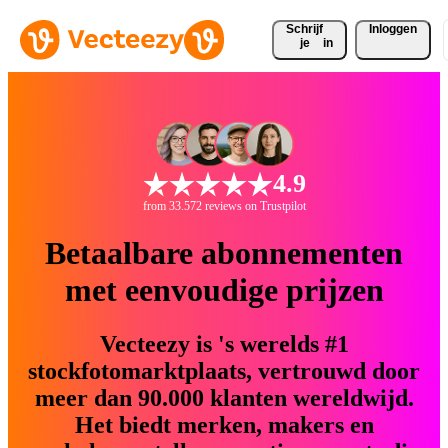
Schrijf 
Inloggen
je
in
4.9
from 33.572 reviews on Trustpilot
Betaalbare abonnementen
met eenvoudige prijzen
Vecteezy is 's werelds #1
stockfotomarktplaats, vertrouwd door
meer dan 90.000 klanten wereldwijd.
Het biedt merken, makers en