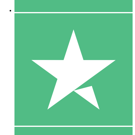
5 Downloaden
15
US$
00
10 Downloaden
20
US$
00