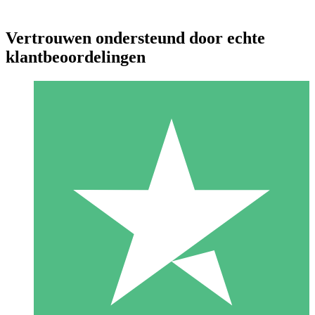
Vertrouwen ondersteund door echte
klantbeoordelingen
Individuele Creditpakketten
Betaal per gebruik met downloadtegoeden. Geen maandelijkse
verplichting vereist.
1 Downloaden
10
US$
00