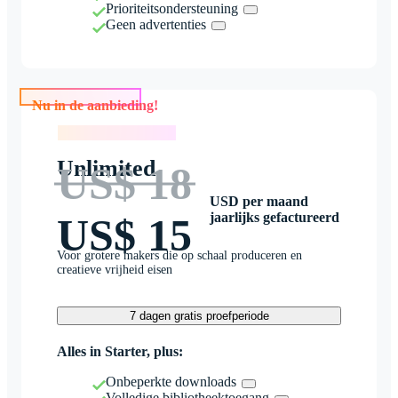
Prioriteitsondersteuning
Geen advertenties
Nu in de aanbieding!
Nu in de aanbieding!
Unlimited
US$ 18
USD per maand
jaarlijks gefactureerd
US$ 15
Voor grotere makers die op schaal produceren en
creatieve vrijheid eisen
7 dagen gratis proefperiode
Alles in Starter, plus:
Onbeperkte downloads
Volledige bibliotheektoegang