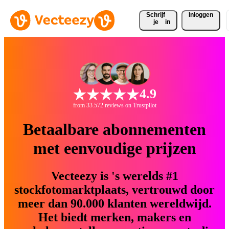
Schrijf 
Inloggen
je
in
4.9
from 33.572 reviews on Trustpilot
Betaalbare abonnementen
met eenvoudige prijzen
Vecteezy is 's werelds #1
stockfotomarktplaats, vertrouwd door
meer dan 90.000 klanten wereldwijd.
Het biedt merken, makers en