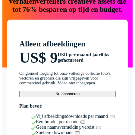
verhalenvertellers creatieve assets die
tot 76% besparen op tijd en budget.
Alleen afbeeldingen
US$ 9
USD per maand jaarlijks
gefactureerd
Ontgrendel toegang tot onze volledige collectie foto's,
vectoren en graphics die zijn vrijgegeven voor
commercieel gebruik. Video niet inbegrepen.
Nu abonneren
Plan bevat:
Vijf afbeeldingsdownloads per maand
Één bundel per maand
Geen naamsvermelding vereist
Snellere downloads