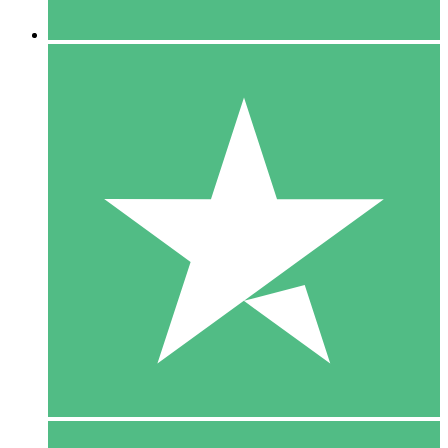
5 Downloaden
15
US$
00
10 Downloaden
20
US$
00