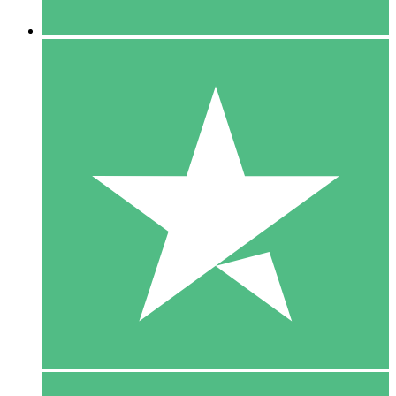
5 Downloaden
15
US$
00
10 Downloaden
20
US$
00