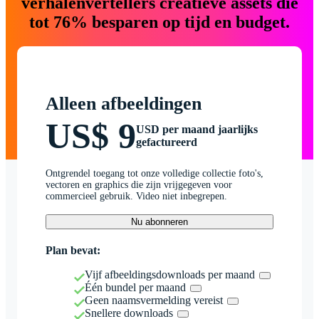
verhalenvertellers creatieve assets die
tot 76% besparen op tijd en budget.
Alleen afbeeldingen
US$ 9
USD per maand jaarlijks
gefactureerd
Ontgrendel toegang tot onze volledige collectie foto's,
vectoren en graphics die zijn vrijgegeven voor
commercieel gebruik. Video niet inbegrepen.
Nu abonneren
Plan bevat:
Vijf afbeeldingsdownloads per maand
Één bundel per maand
Geen naamsvermelding vereist
Snellere downloads