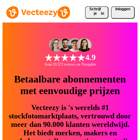
Schrijf 
Inloggen
je
in
4.9
from 33.572 reviews on Trustpilot
Betaalbare abonnementen
met eenvoudige prijzen
Vecteezy is 's werelds #1
stockfotomarktplaats, vertrouwd door
meer dan 90.000 klanten wereldwijd.
Het biedt merken, makers en