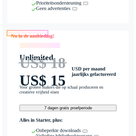
Prioriteitsondersteuning
Geen advertenties
Nu in de aanbieding!
Nu in de aanbieding!
Unlimited
US$ 18
USD per maand
jaarlijks gefactureerd
US$ 15
Voor grotere makers die op schaal produceren en
creatieve vrijheid eisen
7 dagen gratis proefperiode
Alles in Starter, plus:
Onbeperkte downloads
Volledige bibliotheektoegang