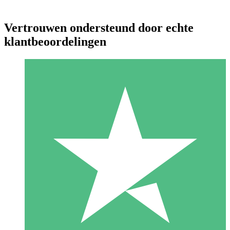
Vertrouwen ondersteund door echte
klantbeoordelingen
Individuele Creditpakketten
Betaal per gebruik met downloadtegoeden. Geen maandelijkse
verplichting vereist.
1 Downloaden
10
US$
00