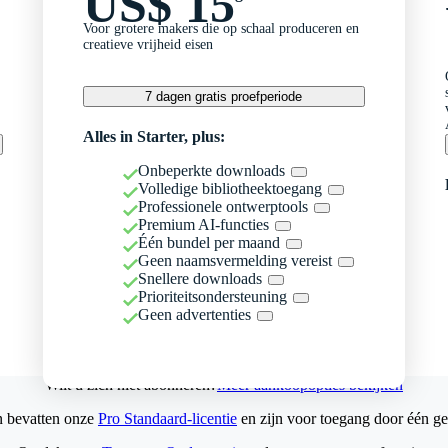
US$ 15
Voor grotere makers die op schaal produceren en
creatieve vrijheid eisen
7 dagen gratis proefperiode
Alles in Starter, plus:
Onbeperkte downloads
Volledige bibliotheektoegang
Professionele ontwerptools
Premium AI-functies
Één bundel per maand
Geen naamsvermelding vereist
Snellere downloads
Prioriteitsondersteuning
Geen advertenties
Wilt u zich niet abonneren?
Meer aankoopopties bekijken
n bevatten onze
Pro Standaard-licentie
en zijn voor toegang door één ge