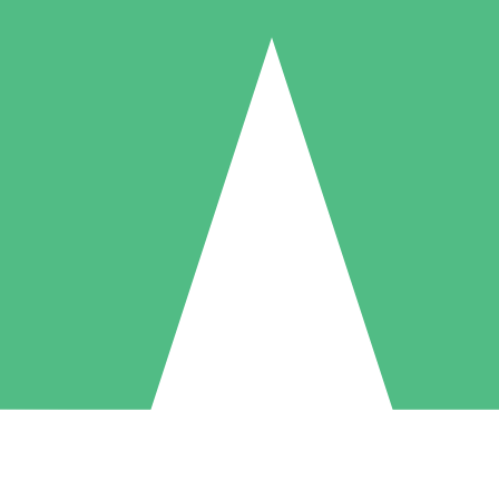
Individuele Creditpakketten
l per gebruik met downloadtegoeden. Geen maandelijkse verplichting ve
1 Downloaden
5 Downloaden
10 Downloaden
10
15
20
US$
00
US$
00
US$
00