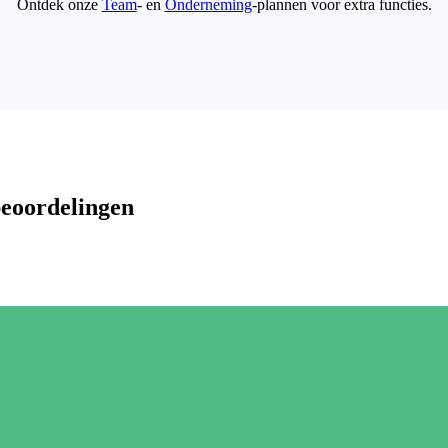
Ontdek onze
Team
- en
Onderneming
-plannen voor extra functies.
beoordelingen