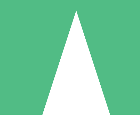
Individuele Creditpakketten
l per gebruik met downloadtegoeden. Geen maandelijkse verplichting ve
1 Downloaden
5 Downloaden
10 Downloaden
10
15
20
US$
00
US$
00
US$
00