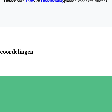
Ontdek onze
Team
- en
Onderneming
-plannen voor extra functies.
beoordelingen