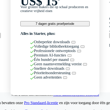
US$ 15
Voor grotere makers die op schaal produceren en
creatieve vrijheid eisen
7 dagen gratis proefperiode
Alles in Starter, plus:
Onbeperkte downloads
Volledige bibliotheektoegang
Professionele ontwerptools
Premium AI-functies
Één bundel per maand
Geen naamsvermelding vereist
Snellere downloads
Prioriteitsondersteuning
Geen advertenties
Wilt u zich niet abonneren?
Meer aankoopopties bekijken
n bevatten onze
Pro Standaard-licentie
en zijn voor toegang door één ge