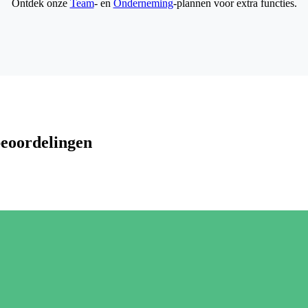
Ontdek onze
Team
- en
Onderneming
-plannen voor extra functies.
beoordelingen