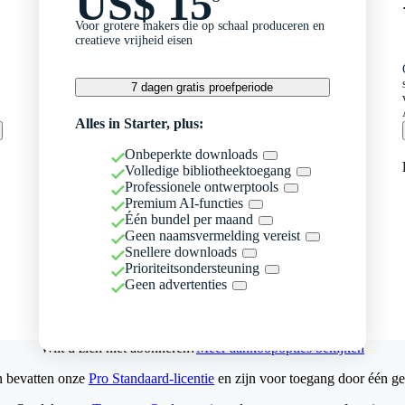
US$ 15
Voor grotere makers die op schaal produceren en
creatieve vrijheid eisen
7 dagen gratis proefperiode
Alles in Starter, plus:
Onbeperkte downloads
Volledige bibliotheektoegang
Professionele ontwerptools
Premium AI-functies
Één bundel per maand
Geen naamsvermelding vereist
Snellere downloads
Prioriteitsondersteuning
Geen advertenties
Wilt u zich niet abonneren?
Meer aankoopopties bekijken
n bevatten onze
Pro Standaard-licentie
en zijn voor toegang door één ge