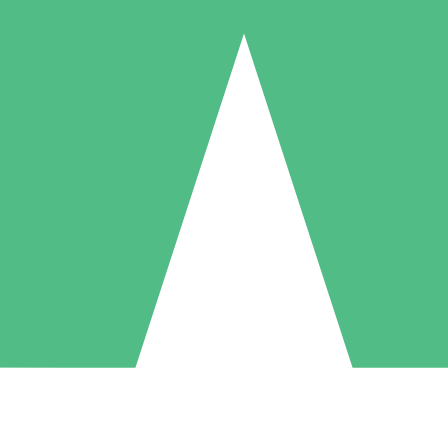
Individuele Creditpakketten
l per gebruik met downloadtegoeden. Geen maandelijkse verplichting ve
1 Downloaden
5 Downloaden
10 Downloaden
10
15
20
US$
00
US$
00
US$
00