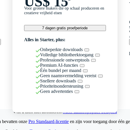
US$ 15
Voor grotere makers die op schaal produceren en
creatieve vrijheid eisen
7 dagen gratis proefperiode
Alles in Starter, plus:
Onbeperkte downloads
Volledige bibliotheektoegang
Professionele ontwerptools
Premium AI-functies
Één bundel per maand
Geen naamsvermelding vereist
Snellere downloads
Prioriteitsondersteuning
Geen advertenties
Wilt u zich niet abonneren?
Meer aankoopopties bekijken
n bevatten onze
Pro Standaard-licentie
en zijn voor toegang door één ge