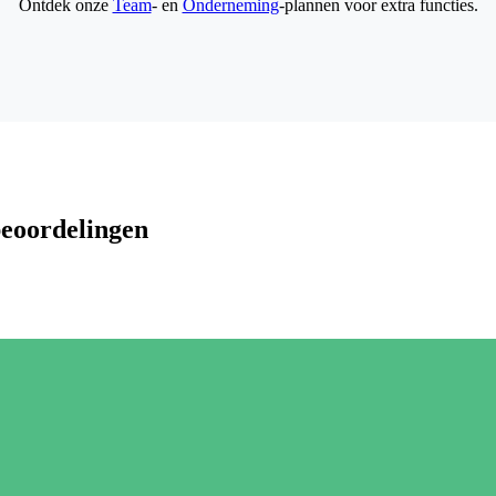
Ontdek onze
Team
- en
Onderneming
-plannen voor extra functies.
beoordelingen