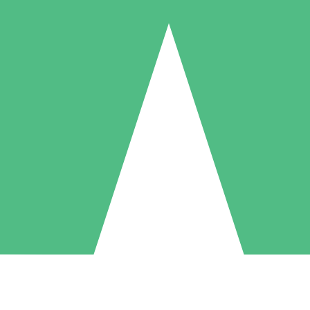
Individuele Creditpakketten
l per gebruik met downloadtegoeden. Geen maandelijkse verplichting ve
1 Downloaden
5 Downloaden
10 Downloaden
10
15
20
US$
00
US$
00
US$
00