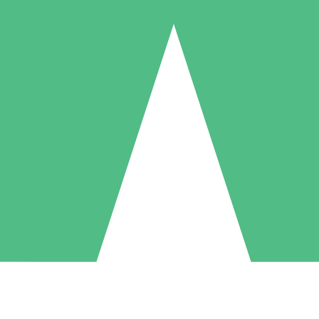
Individuele Creditpakketten
l per gebruik met downloadtegoeden. Geen maandelijkse verplichting ve
1 Downloaden
5 Downloaden
10 Downloaden
10
15
20
US$
00
US$
00
US$
00