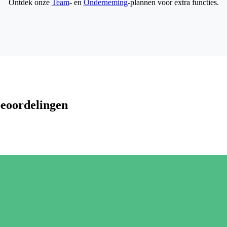
Ontdek onze
Team
- en
Onderneming
-plannen voor extra functies.
beoordelingen