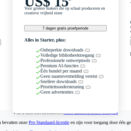
US$ 15
Voor grotere makers die op schaal produceren en
creatieve vrijheid eisen
7 dagen gratis proefperiode
Alles in Starter, plus:
Onbeperkte downloads
Volledige bibliotheektoegang
Professionele ontwerptools
Premium AI-functies
Één bundel per maand
Geen naamsvermelding vereist
Snellere downloads
Prioriteitsondersteuning
Geen advertenties
Wilt u zich niet abonneren?
Meer aankoopopties bekijken
n bevatten onze
Pro Standaard-licentie
en zijn voor toegang door één ge