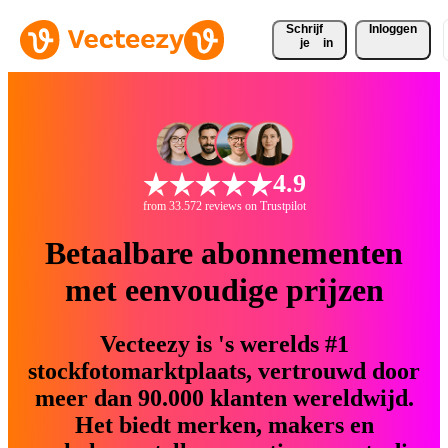
Schrijf 
Inloggen
je
in
4.9
from 33.572 reviews on Trustpilot
Betaalbare abonnementen
met eenvoudige prijzen
Vecteezy is 's werelds #1
stockfotomarktplaats, vertrouwd door
meer dan 90.000 klanten wereldwijd.
Het biedt merken, makers en