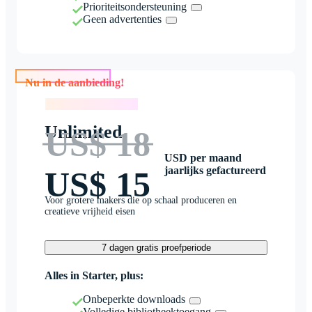
Prioriteitsondersteuning
Geen advertenties
Nu in de aanbieding!
Nu in de aanbieding!
Unlimited
US$ 18
USD per maand
jaarlijks gefactureerd
US$ 15
Voor grotere makers die op schaal produceren en
creatieve vrijheid eisen
7 dagen gratis proefperiode
Alles in Starter, plus:
Onbeperkte downloads
Volledige bibliotheektoegang