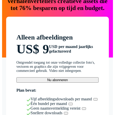
verhalenvertellers creatieve assets die
tot 76% besparen op tijd en budget.
Alleen afbeeldingen
US$ 9
USD per maand jaarlijks
gefactureerd
Ontgrendel toegang tot onze volledige collectie foto's,
vectoren en graphics die zijn vrijgegeven voor
commercieel gebruik. Video niet inbegrepen.
Nu abonneren
Plan bevat:
Vijf afbeeldingsdownloads per maand
Één bundel per maand
Geen naamsvermelding vereist
Snellere downloads