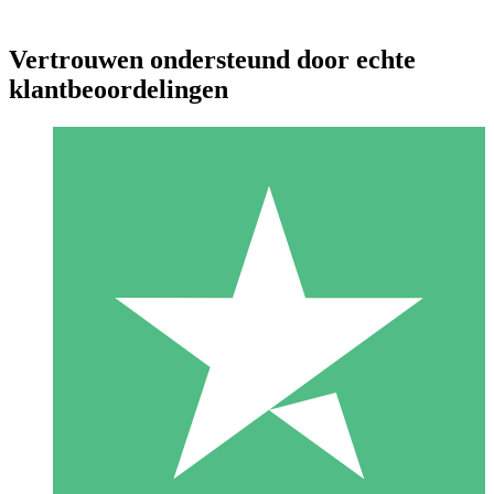
Vertrouwen ondersteund door echte
klantbeoordelingen
Individuele Creditpakketten
Betaal per gebruik met downloadtegoeden. Geen maandelijkse
verplichting vereist.
1 Downloaden
10
US$
00