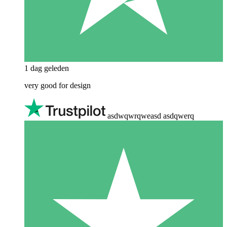
1 dag geleden
very good for design
asdwqwrqweasd asdqwerq