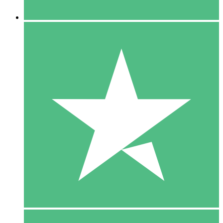
5 Downloaden
15
US$
00
10 Downloaden
20
US$
00