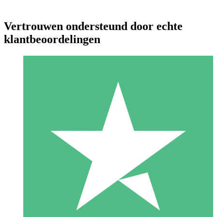
Vertrouwen ondersteund door echte
klantbeoordelingen
Individuele Creditpakketten
Betaal per gebruik met downloadtegoeden. Geen maandelijkse
verplichting vereist.
1 Downloaden
10
US$
00