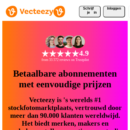
Schrijf 
Inloggen
je
in
4.9
from 33.572 reviews on Trustpilot
Betaalbare abonnementen
met eenvoudige prijzen
Vecteezy is 's werelds #1
stockfotomarktplaats, vertrouwd door
meer dan 90.000 klanten wereldwijd.
Het biedt merken, makers en