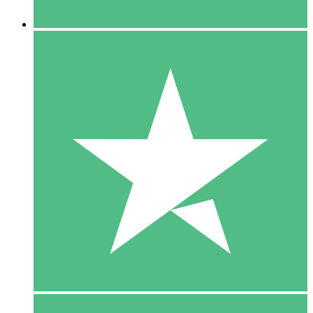
5 Downloaden
15
US$
00
10 Downloaden
20
US$
00