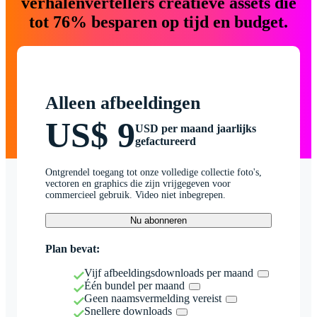
verhalenvertellers creatieve assets die
tot 76% besparen op tijd en budget.
Alleen afbeeldingen
US$ 9
USD per maand jaarlijks
gefactureerd
Ontgrendel toegang tot onze volledige collectie foto's,
vectoren en graphics die zijn vrijgegeven voor
commercieel gebruik. Video niet inbegrepen.
Nu abonneren
Plan bevat:
Vijf afbeeldingsdownloads per maand
Één bundel per maand
Geen naamsvermelding vereist
Snellere downloads