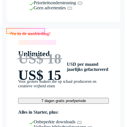
Prioriteitsondersteuning
Geen advertenties
Nu in de aanbieding!
Nu in de aanbieding!
Unlimited
US$ 18
USD per maand
jaarlijks gefactureerd
US$ 15
Voor grotere makers die op schaal produceren en
creatieve vrijheid eisen
7 dagen gratis proefperiode
Alles in Starter, plus:
Onbeperkte downloads
Volledige bibliotheektoegang