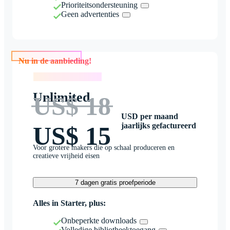
Prioriteitsondersteuning
Geen advertenties
Nu in de aanbieding!
Nu in de aanbieding!
Unlimited
US$ 18
USD per maand
jaarlijks gefactureerd
US$ 15
Voor grotere makers die op schaal produceren en
creatieve vrijheid eisen
7 dagen gratis proefperiode
Alles in Starter, plus:
Onbeperkte downloads
Volledige bibliotheektoegang