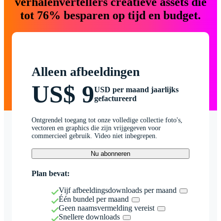
verhalenvertellers creatieve assets die
tot 76% besparen op tijd en budget.
Alleen afbeeldingen
US$ 9
USD per maand jaarlijks
gefactureerd
Ontgrendel toegang tot onze volledige collectie foto's,
vectoren en graphics die zijn vrijgegeven voor
commercieel gebruik. Video niet inbegrepen.
Nu abonneren
Plan bevat:
Vijf afbeeldingsdownloads per maand
Één bundel per maand
Geen naamsvermelding vereist
Snellere downloads