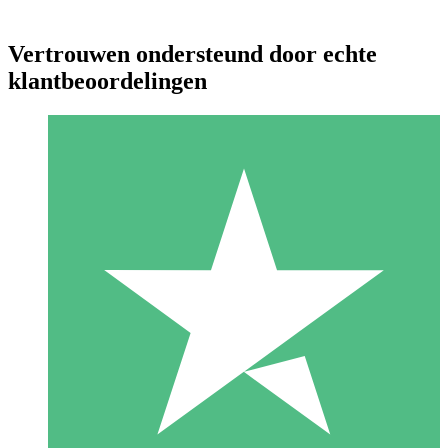
Vertrouwen ondersteund door echte
klantbeoordelingen
Individuele Creditpakketten
Betaal per gebruik met downloadtegoeden. Geen maandelijkse
verplichting vereist.
1 Downloaden
10
US$
00