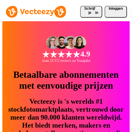
Schrijf 
Inloggen
je
in
4.9
from 33.572 reviews on Trustpilot
Betaalbare abonnementen
met eenvoudige prijzen
Vecteezy is 's werelds #1
stockfotomarktplaats, vertrouwd door
meer dan 90.000 klanten wereldwijd.
Het biedt merken, makers en