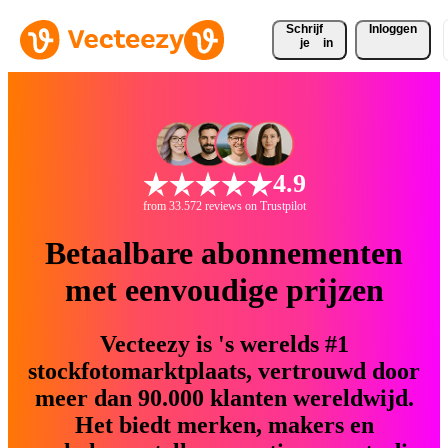
Schrijf 
Inloggen
je
in
4.9
from 33.572 reviews on Trustpilot
Betaalbare abonnementen
met eenvoudige prijzen
Vecteezy is 's werelds #1
stockfotomarktplaats, vertrouwd door
meer dan 90.000 klanten wereldwijd.
Het biedt merken, makers en