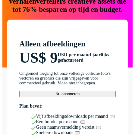
verhalenvertellers creatieve assets die
tot 76% besparen op tijd en budget.
Alleen afbeeldingen
US$ 9
USD per maand jaarlijks
gefactureerd
Ontgrendel toegang tot onze volledige collectie foto's,
vectoren en graphics die zijn vrijgegeven voor
commercieel gebruik. Video niet inbegrepen.
Nu abonneren
Plan bevat:
Vijf afbeeldingsdownloads per maand
Één bundel per maand
Geen naamsvermelding vereist
Snellere downloads