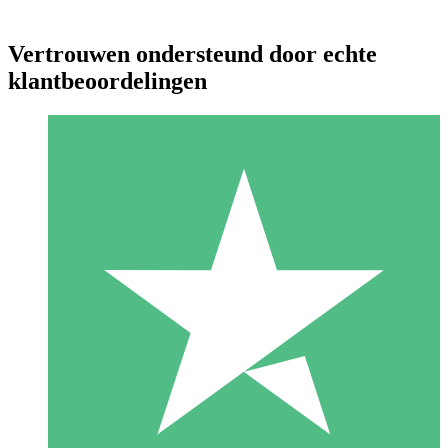
Vertrouwen ondersteund door echte
klantbeoordelingen
Individuele Creditpakketten
Betaal per gebruik met downloadtegoeden. Geen maandelijkse
verplichting vereist.
1 Downloaden
10
US$
00