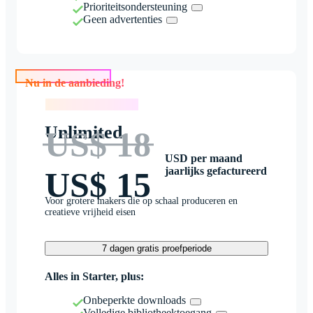
Prioriteitsondersteuning
Geen advertenties
Nu in de aanbieding!
Nu in de aanbieding!
Unlimited
US$ 18
USD per maand
jaarlijks gefactureerd
US$ 15
Voor grotere makers die op schaal produceren en
creatieve vrijheid eisen
7 dagen gratis proefperiode
Alles in Starter, plus:
Onbeperkte downloads
Volledige bibliotheektoegang