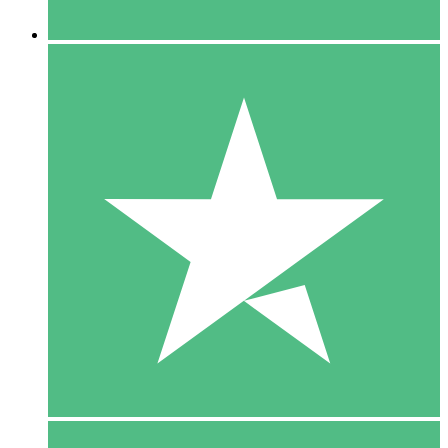
5 Downloaden
15
US$
00
10 Downloaden
20
US$
00