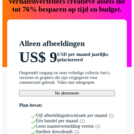
verhalenvertellers creatieve assets die
tot 76% besparen op tijd en budget.
Alleen afbeeldingen
US$ 9
USD per maand jaarlijks
gefactureerd
Ontgrendel toegang tot onze volledige collectie foto's,
vectoren en graphics die zijn vrijgegeven voor
commercieel gebruik. Video niet inbegrepen.
Nu abonneren
Plan bevat:
Vijf afbeeldingsdownloads per maand
Één bundel per maand
Geen naamsvermelding vereist
Snellere downloads