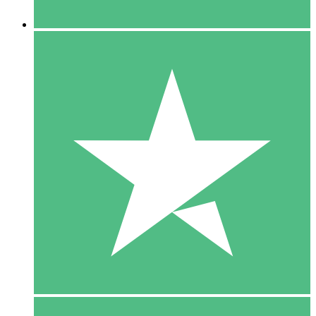
5 Downloaden
15
US$
00
10 Downloaden
20
US$
00