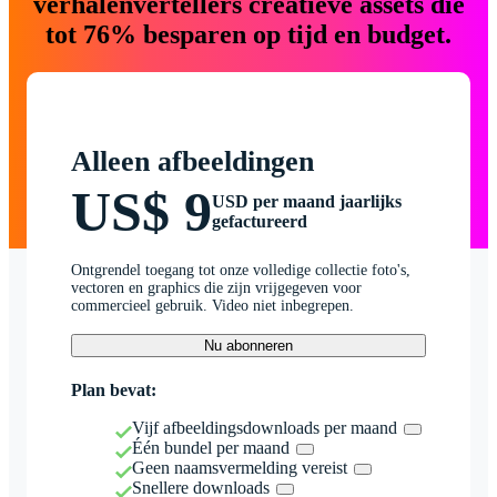
verhalenvertellers creatieve assets die
tot 76% besparen op tijd en budget.
Alleen afbeeldingen
US$ 9
USD per maand jaarlijks
gefactureerd
Ontgrendel toegang tot onze volledige collectie foto's,
vectoren en graphics die zijn vrijgegeven voor
commercieel gebruik. Video niet inbegrepen.
Nu abonneren
Plan bevat:
Vijf afbeeldingsdownloads per maand
Één bundel per maand
Geen naamsvermelding vereist
Snellere downloads