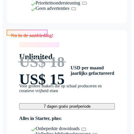
Prioriteitsondersteuning
Geen advertenties
Nu in de aanbieding!
Nu in de aanbieding!
Unlimited
US$ 18
USD per maand
jaarlijks gefactureerd
US$ 15
Voor grotere makers die op schaal produceren en
creatieve vrijheid eisen
7 dagen gratis proefperiode
Alles in Starter, plus:
Onbeperkte downloads
Volledige bibliotheektoegang