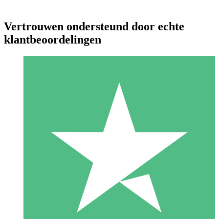
Vertrouwen ondersteund door echte
klantbeoordelingen
Individuele Creditpakketten
Betaal per gebruik met downloadtegoeden. Geen maandelijkse
verplichting vereist.
1 Downloaden
10
US$
00