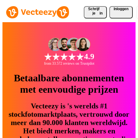
Schrijf 
Inloggen
je
in
4.9
from 33.572 reviews on Trustpilot
Betaalbare abonnementen
met eenvoudige prijzen
Vecteezy is 's werelds #1
stockfotomarktplaats, vertrouwd door
meer dan 90.000 klanten wereldwijd.
Het biedt merken, makers en