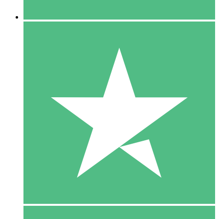
5 Downloaden
15
US$
00
10 Downloaden
20
US$
00