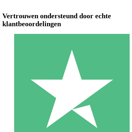
Vertrouwen ondersteund door echte
klantbeoordelingen
Individuele Creditpakketten
Betaal per gebruik met downloadtegoeden. Geen maandelijkse
verplichting vereist.
1 Downloaden
10
US$
00