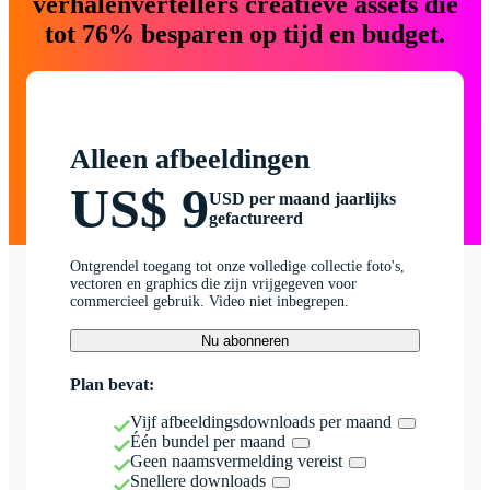
verhalenvertellers creatieve assets die
tot 76% besparen op tijd en budget.
Alleen afbeeldingen
US$ 9
USD per maand jaarlijks
gefactureerd
Ontgrendel toegang tot onze volledige collectie foto's,
vectoren en graphics die zijn vrijgegeven voor
commercieel gebruik. Video niet inbegrepen.
Nu abonneren
Plan bevat:
Vijf afbeeldingsdownloads per maand
Één bundel per maand
Geen naamsvermelding vereist
Snellere downloads