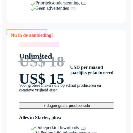
Prioriteitsondersteuning
Geen advertenties
Nu in de aanbieding!
Nu in de aanbieding!
Unlimited
US$ 18
USD per maand
jaarlijks gefactureerd
US$ 15
Voor grotere makers die op schaal produceren en
creatieve vrijheid eisen
7 dagen gratis proefperiode
Alles in Starter, plus:
Onbeperkte downloads
Volledige bibliotheektoegang