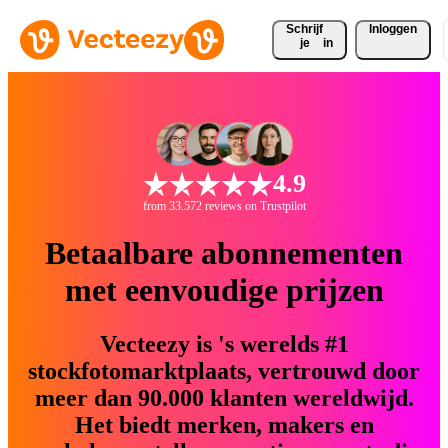
Schrijf 
Inloggen
je
in
4.9
from 33.572 reviews on Trustpilot
Betaalbare abonnementen
met eenvoudige prijzen
Vecteezy is 's werelds #1
stockfotomarktplaats, vertrouwd door
meer dan 90.000 klanten wereldwijd.
Het biedt merken, makers en