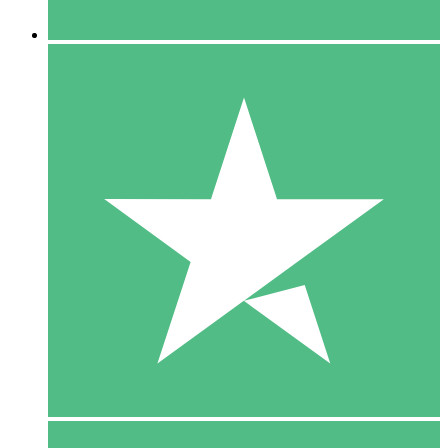
5 Downloaden
15
US$
00
10 Downloaden
20
US$
00