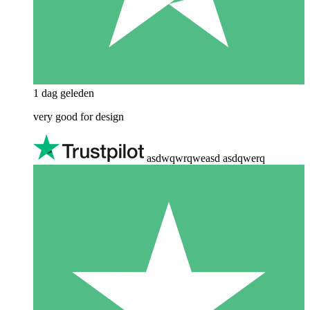
1 dag geleden
very good for design
asdwqwrqweasd asdqwerq