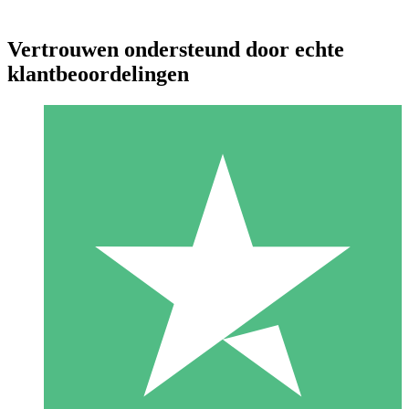
Vertrouwen ondersteund door echte
klantbeoordelingen
Individuele Creditpakketten
Betaal per gebruik met downloadtegoeden. Geen maandelijkse
verplichting vereist.
1 Downloaden
10
US$
00