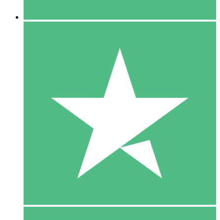
5 Downloaden
15
US$
00
10 Downloaden
20
US$
00