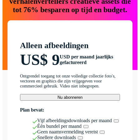
verhalenvertellers creatieve assets die
tot 76% besparen op tijd en budget.
Alleen afbeeldingen
US$ 9
USD per maand jaarlijks
gefactureerd
Ontgrendel toegang tot onze volledige collectie foto's,
vectoren en graphics die zijn vrijgegeven voor
commercieel gebruik. Video niet inbegrepen.
Nu abonneren
Plan bevat:
Vijf afbeeldingsdownloads per maand
Één bundel per maand
Geen naamsvermelding vereist
Snellere downloads