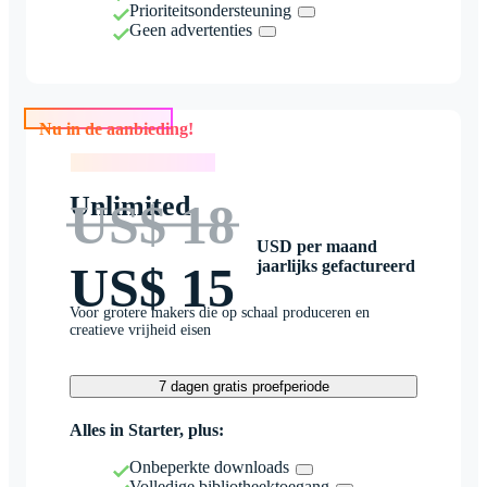
Prioriteitsondersteuning
Geen advertenties
Nu in de aanbieding!
Nu in de aanbieding!
Unlimited
US$ 18
USD per maand
jaarlijks gefactureerd
US$ 15
Voor grotere makers die op schaal produceren en
creatieve vrijheid eisen
7 dagen gratis proefperiode
Alles in Starter, plus:
Onbeperkte downloads
Volledige bibliotheektoegang