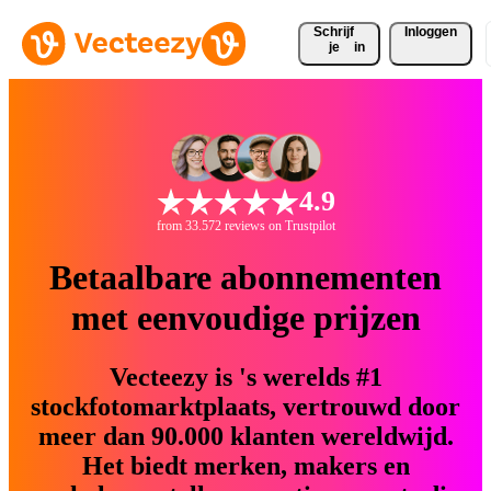
Schrijf 
Inloggen
je
in
4.9
from 33.572 reviews on Trustpilot
Betaalbare abonnementen
met eenvoudige prijzen
Vecteezy is 's werelds #1
stockfotomarktplaats, vertrouwd door
meer dan 90.000 klanten wereldwijd.
Het biedt merken, makers en