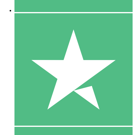
5 Downloaden
15
US$
00
10 Downloaden
20
US$
00