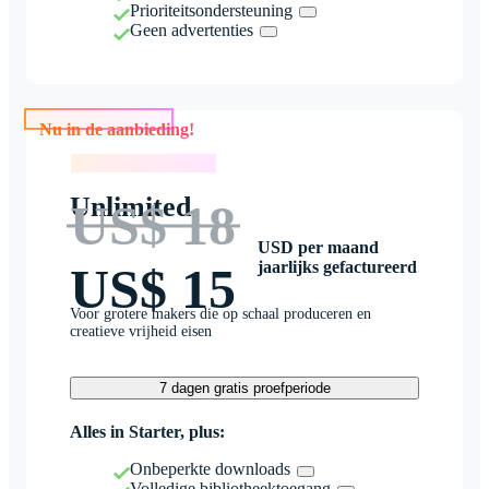
Prioriteitsondersteuning
Geen advertenties
Nu in de aanbieding!
Nu in de aanbieding!
Unlimited
US$ 18
USD per maand
jaarlijks gefactureerd
US$ 15
Voor grotere makers die op schaal produceren en
creatieve vrijheid eisen
7 dagen gratis proefperiode
Alles in Starter, plus:
Onbeperkte downloads
Volledige bibliotheektoegang