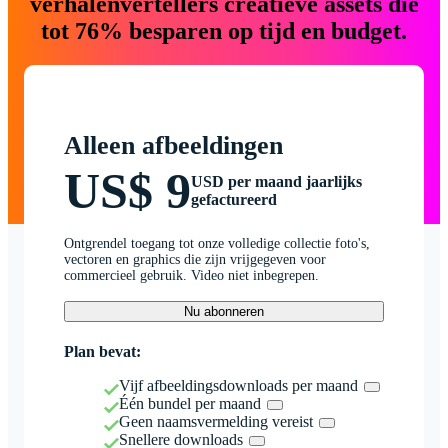
verhalenvertellers creatieve assets die
tot 76% besparen op tijd en budget.
Alleen afbeeldingen
US$ 9
USD per maand jaarlijks
gefactureerd
Ontgrendel toegang tot onze volledige collectie foto's,
vectoren en graphics die zijn vrijgegeven voor
commercieel gebruik. Video niet inbegrepen.
Nu abonneren
Plan bevat:
Vijf afbeeldingsdownloads per maand
Één bundel per maand
Geen naamsvermelding vereist
Snellere downloads