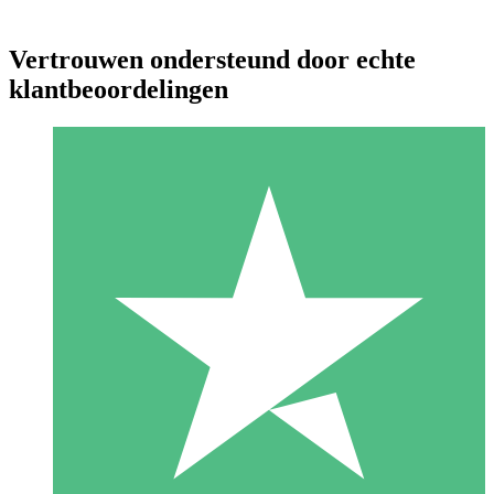
Vertrouwen ondersteund door echte
klantbeoordelingen
Individuele Creditpakketten
Betaal per gebruik met downloadtegoeden. Geen maandelijkse
verplichting vereist.
1 Downloaden
10
US$
00