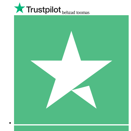
behzad toomas