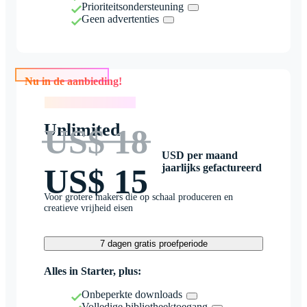
Prioriteitsondersteuning
Geen advertenties
Nu in de aanbieding!
Nu in de aanbieding!
Unlimited
US$ 18
USD per maand
jaarlijks gefactureerd
US$ 15
Voor grotere makers die op schaal produceren en
creatieve vrijheid eisen
7 dagen gratis proefperiode
Alles in Starter, plus:
Onbeperkte downloads
Volledige bibliotheektoegang