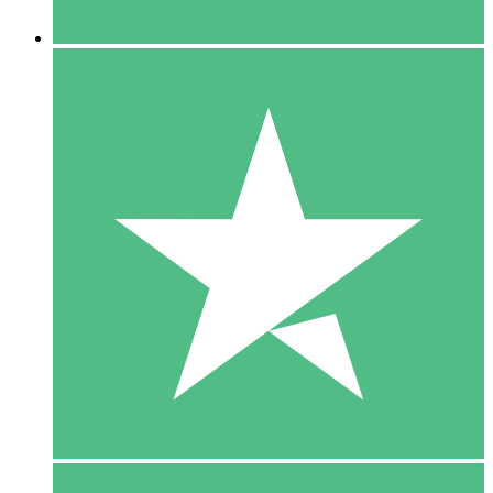
5 Downloaden
15
US$
00
10 Downloaden
20
US$
00