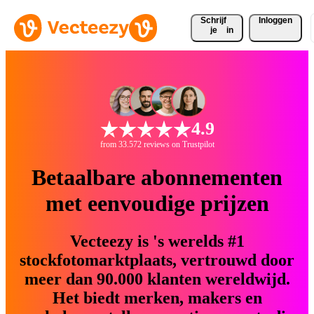
Schrijf 
Inloggen
je
in
4.9
from 33.572 reviews on Trustpilot
Betaalbare abonnementen
met eenvoudige prijzen
Vecteezy is 's werelds #1
stockfotomarktplaats, vertrouwd door
meer dan 90.000 klanten wereldwijd.
Het biedt merken, makers en