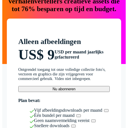
verhalenvertellers creatieve assets die
tot 76% besparen op tijd en budget.
Alleen afbeeldingen
US$ 9
USD per maand jaarlijks
gefactureerd
Ontgrendel toegang tot onze volledige collectie foto's,
vectoren en graphics die zijn vrijgegeven voor
commercieel gebruik. Video niet inbegrepen.
Nu abonneren
Plan bevat:
Vijf afbeeldingsdownloads per maand
Één bundel per maand
Geen naamsvermelding vereist
Snellere downloads