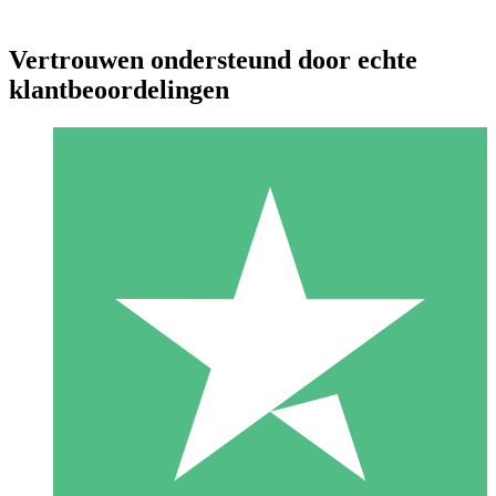
Vertrouwen ondersteund door echte
klantbeoordelingen
Individuele Creditpakketten
Betaal per gebruik met downloadtegoeden. Geen maandelijkse
verplichting vereist.
1 Downloaden
10
US$
00