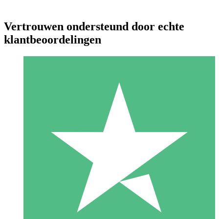
Vertrouwen ondersteund door echte
klantbeoordelingen
Individuele Creditpakketten
Betaal per gebruik met downloadtegoeden. Geen maandelijkse
verplichting vereist.
1 Downloaden
10
US$
00