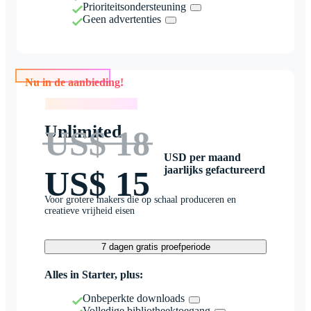
Prioriteitsondersteuning
Geen advertenties
Nu in de aanbieding!
Nu in de aanbieding!
Unlimited
US$ 18
USD per maand
jaarlijks gefactureerd
US$ 15
Voor grotere makers die op schaal produceren en
creatieve vrijheid eisen
7 dagen gratis proefperiode
Alles in Starter, plus:
Onbeperkte downloads
Volledige bibliotheektoegang