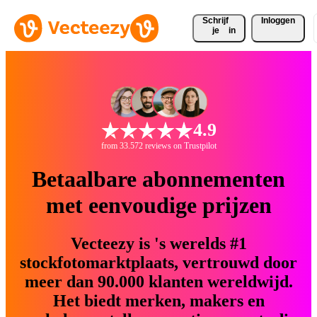
Schrijf 
Inloggen
je
in
4.9
from 33.572 reviews on Trustpilot
Betaalbare abonnementen
met eenvoudige prijzen
Vecteezy is 's werelds #1
stockfotomarktplaats, vertrouwd door
meer dan 90.000 klanten wereldwijd.
Het biedt merken, makers en