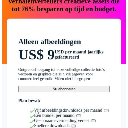
verhalenvertellers creatieve assets die
tot 76% besparen op tijd en budget.
Alleen afbeeldingen
US$ 9
USD per maand jaarlijks
gefactureerd
Ontgrendel toegang tot onze volledige collectie foto's,
vectoren en graphics die zijn vrijgegeven voor
commercieel gebruik. Video niet inbegrepen.
Nu abonneren
Plan bevat:
Vijf afbeeldingsdownloads per maand
Één bundel per maand
Geen naamsvermelding vereist
Snellere downloads