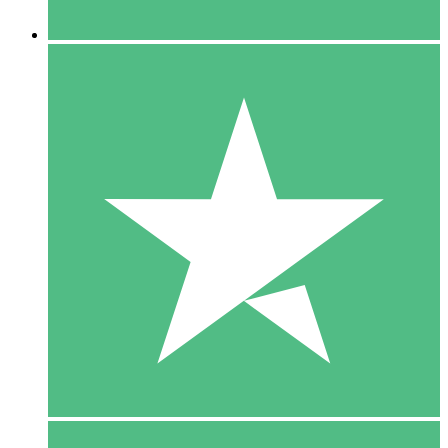
5 Downloaden
15
US$
00
10 Downloaden
20
US$
00