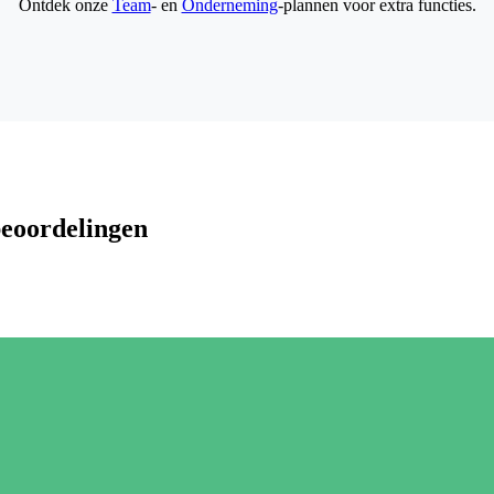
Ontdek onze
Team
- en
Onderneming
-plannen voor extra functies.
beoordelingen