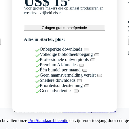
US$ 15
Voor grotere makers die op schaal produceren en
creatieve vrijheid eisen
7 dagen gratis proefperiode
Alles in Starter, plus:
Onbeperkte downloads
Volledige bibliotheektoegang
Professionele ontwerptools
Premium AI-functies
Één bundel per maand
Geen naamsvermelding vereist
Snellere downloads
Prioriteitsondersteuning
Geen advertenties
Wilt u zich niet abonneren?
Meer aankoopopties bekijken
n bevatten onze
Pro Standaard-licentie
en zijn voor toegang door één ge