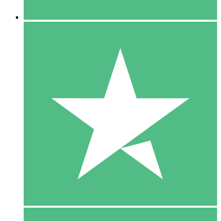
5 Downloaden
15
US$
00
10 Downloaden
20
US$
00