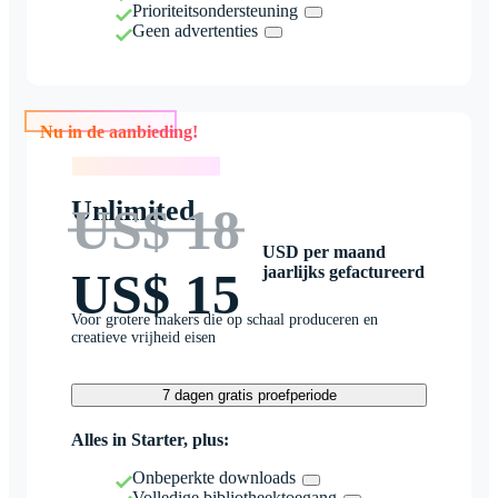
Prioriteitsondersteuning
Geen advertenties
Nu in de aanbieding!
Nu in de aanbieding!
Unlimited
US$ 18
USD per maand
jaarlijks gefactureerd
US$ 15
Voor grotere makers die op schaal produceren en
creatieve vrijheid eisen
7 dagen gratis proefperiode
Alles in Starter, plus:
Onbeperkte downloads
Volledige bibliotheektoegang