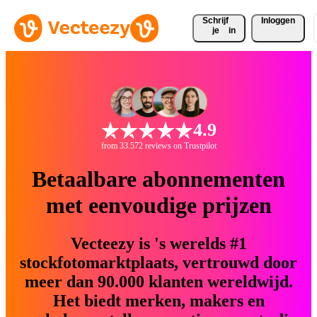
Schrijf 
Inloggen
je
in
4.9
from 33.572 reviews on Trustpilot
Betaalbare abonnementen
met eenvoudige prijzen
Vecteezy is 's werelds #1
stockfotomarktplaats, vertrouwd door
meer dan 90.000 klanten wereldwijd.
Het biedt merken, makers en