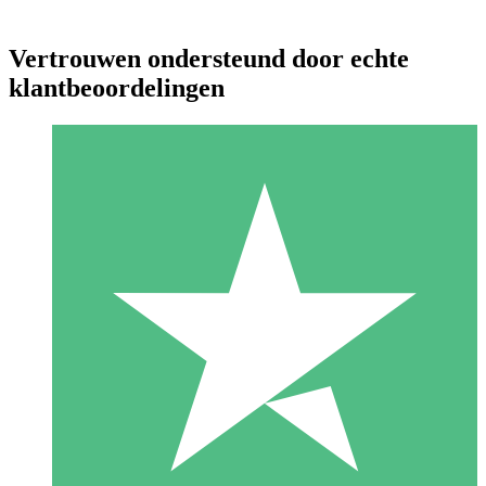
Vertrouwen ondersteund door echte
klantbeoordelingen
Individuele Creditpakketten
Betaal per gebruik met downloadtegoeden. Geen maandelijkse
verplichting vereist.
1 Downloaden
10
US$
00