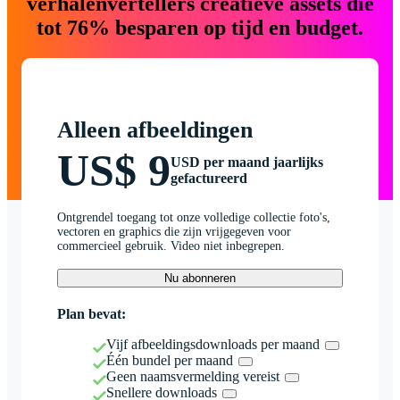
verhalenvertellers creatieve assets die
tot 76% besparen op tijd en budget.
Alleen afbeeldingen
US$ 9
USD per maand jaarlijks
gefactureerd
Ontgrendel toegang tot onze volledige collectie foto's,
vectoren en graphics die zijn vrijgegeven voor
commercieel gebruik. Video niet inbegrepen.
Nu abonneren
Plan bevat:
Vijf afbeeldingsdownloads per maand
Één bundel per maand
Geen naamsvermelding vereist
Snellere downloads