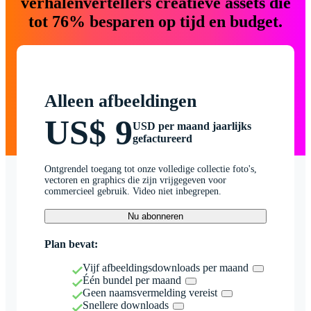
verhalenvertellers creatieve assets die
tot 76% besparen op tijd en budget.
Alleen afbeeldingen
US$ 9
USD per maand jaarlijks
gefactureerd
Ontgrendel toegang tot onze volledige collectie foto's,
vectoren en graphics die zijn vrijgegeven voor
commercieel gebruik. Video niet inbegrepen.
Nu abonneren
Plan bevat:
Vijf afbeeldingsdownloads per maand
Één bundel per maand
Geen naamsvermelding vereist
Snellere downloads