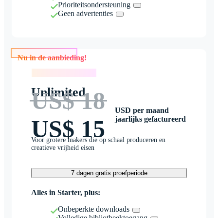
Prioriteitsondersteuning
Geen advertenties
Nu in de aanbieding!
Nu in de aanbieding!
Unlimited
US$ 18
USD per maand
jaarlijks gefactureerd
US$ 15
Voor grotere makers die op schaal produceren en
creatieve vrijheid eisen
7 dagen gratis proefperiode
Alles in Starter, plus:
Onbeperkte downloads
Volledige bibliotheektoegang