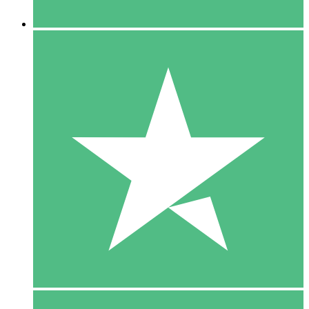
5 Downloaden
15
US$
00
10 Downloaden
20
US$
00