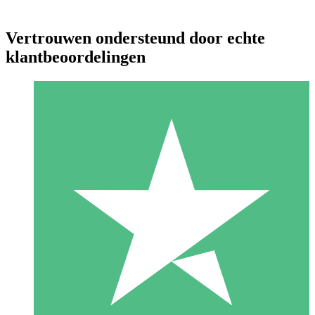
Vertrouwen ondersteund door echte
klantbeoordelingen
Individuele Creditpakketten
Betaal per gebruik met downloadtegoeden. Geen maandelijkse
verplichting vereist.
1 Downloaden
10
US$
00