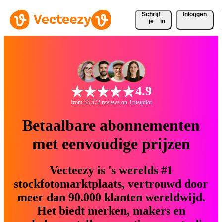
Schrijf 
Inloggen
je
in
4.9
from 33.572 reviews on Trustpilot
Betaalbare abonnementen
met eenvoudige prijzen
Vecteezy is 's werelds #1
stockfotomarktplaats, vertrouwd door
meer dan 90.000 klanten wereldwijd.
Het biedt merken, makers en