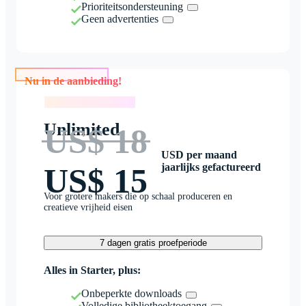
Prioriteitsondersteuning
Geen advertenties
Nu in de aanbieding!
Nu in de aanbieding!
Unlimited
US$ 18
USD per maand
jaarlijks gefactureerd
US$ 15
Voor grotere makers die op schaal produceren en
creatieve vrijheid eisen
7 dagen gratis proefperiode
Alles in Starter, plus:
Onbeperkte downloads
Volledige bibliotheektoegang