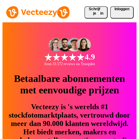
Schrijf 
Inloggen
je
in
4.9
from 33.572 reviews on Trustpilot
Betaalbare abonnementen
met eenvoudige prijzen
Vecteezy is 's werelds #1
stockfotomarktplaats, vertrouwd door
meer dan 90.000 klanten wereldwijd.
Het biedt merken, makers en