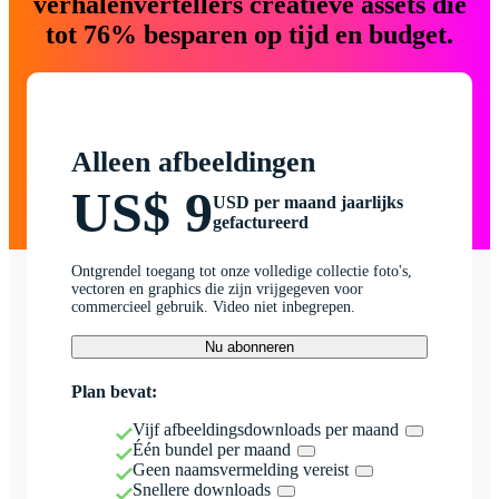
verhalenvertellers creatieve assets die
tot 76% besparen op tijd en budget.
Alleen afbeeldingen
US$ 9
USD per maand jaarlijks
gefactureerd
Ontgrendel toegang tot onze volledige collectie foto's,
vectoren en graphics die zijn vrijgegeven voor
commercieel gebruik. Video niet inbegrepen.
Nu abonneren
Plan bevat:
Vijf afbeeldingsdownloads per maand
Één bundel per maand
Geen naamsvermelding vereist
Snellere downloads