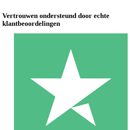
Vertrouwen ondersteund door echte
klantbeoordelingen
Individuele Creditpakketten
Betaal per gebruik met downloadtegoeden. Geen maandelijkse
verplichting vereist.
1 Downloaden
10
US$
00