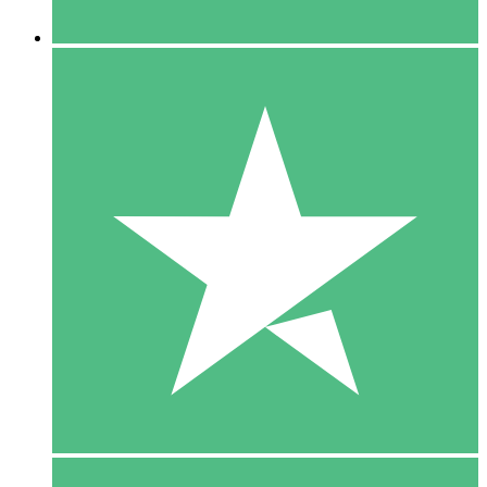
5 Downloaden
15
US$
00
10 Downloaden
20
US$
00