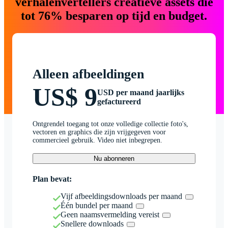
verhalenvertellers creatieve assets die
tot 76% besparen op tijd en budget.
Alleen afbeeldingen
US$ 9
USD per maand jaarlijks
gefactureerd
Ontgrendel toegang tot onze volledige collectie foto's,
vectoren en graphics die zijn vrijgegeven voor
commercieel gebruik. Video niet inbegrepen.
Nu abonneren
Plan bevat:
Vijf afbeeldingsdownloads per maand
Één bundel per maand
Geen naamsvermelding vereist
Snellere downloads