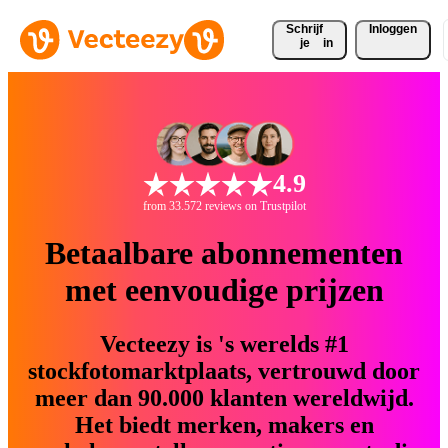
Schrijf 
Inloggen
je
in
4.9
from 33.572 reviews on Trustpilot
Betaalbare abonnementen
met eenvoudige prijzen
Vecteezy is 's werelds #1
stockfotomarktplaats, vertrouwd door
meer dan 90.000 klanten wereldwijd.
Het biedt merken, makers en