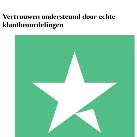
Vertrouwen ondersteund door echte
klantbeoordelingen
Individuele Creditpakketten
Betaal per gebruik met downloadtegoeden. Geen maandelijkse
verplichting vereist.
1 Downloaden
10
US$
00