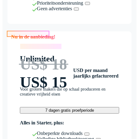
Prioriteitsondersteuning
Geen advertenties
Nu in de aanbieding!
Nu in de aanbieding!
Unlimited
US$ 18
USD per maand
jaarlijks gefactureerd
US$ 15
Voor grotere makers die op schaal produceren en
creatieve vrijheid eisen
7 dagen gratis proefperiode
Alles in Starter, plus:
Onbeperkte downloads
Volledige bibliotheektoegang