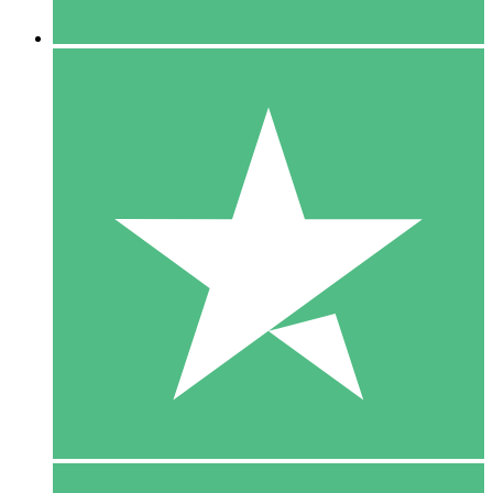
5 Downloaden
15
US$
00
10 Downloaden
20
US$
00