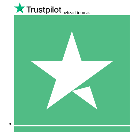
behzad toomas