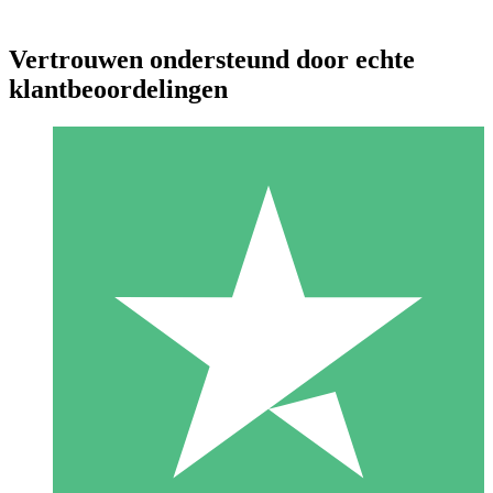
Vertrouwen ondersteund door echte
klantbeoordelingen
Individuele Creditpakketten
Betaal per gebruik met downloadtegoeden. Geen maandelijkse
verplichting vereist.
1 Downloaden
10
US$
00