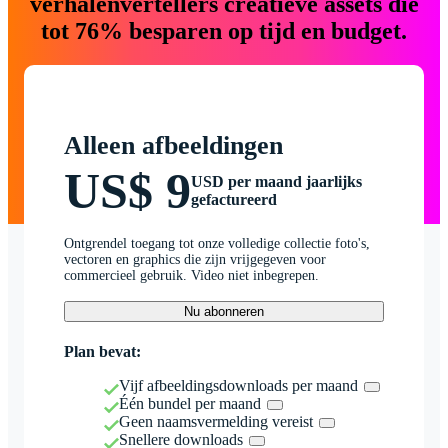
verhalenvertellers creatieve assets die
tot 76% besparen op tijd en budget.
Alleen afbeeldingen
US$ 9
USD per maand jaarlijks
gefactureerd
Ontgrendel toegang tot onze volledige collectie foto's,
vectoren en graphics die zijn vrijgegeven voor
commercieel gebruik. Video niet inbegrepen.
Nu abonneren
Plan bevat:
Vijf afbeeldingsdownloads per maand
Één bundel per maand
Geen naamsvermelding vereist
Snellere downloads