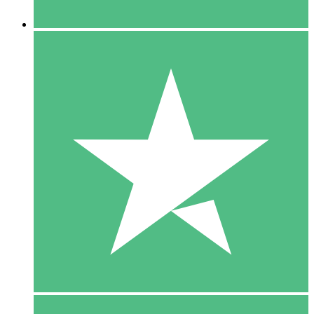
5 Downloaden
15
US$
00
10 Downloaden
20
US$
00