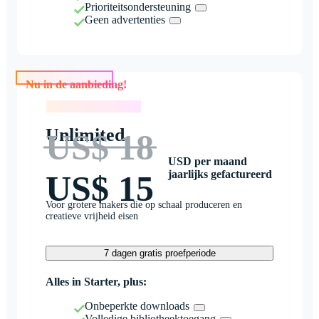
Prioriteitsondersteuning
Geen advertenties
Nu in de aanbieding!
Nu in de aanbieding!
Unlimited
US$ 18
USD per maand
jaarlijks gefactureerd
US$ 15
Voor grotere makers die op schaal produceren en
creatieve vrijheid eisen
7 dagen gratis proefperiode
Alles in Starter, plus:
Onbeperkte downloads
Volledige bibliotheektoegang