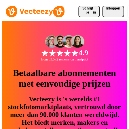
Schrijf 
Inloggen
je
in
4.9
from 33.572 reviews on Trustpilot
Betaalbare abonnementen
met eenvoudige prijzen
Vecteezy is 's werelds #1
stockfotomarktplaats, vertrouwd door
meer dan 90.000 klanten wereldwijd.
Het biedt merken, makers en