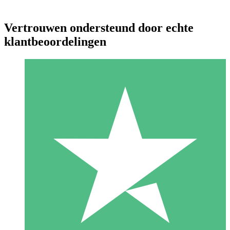
Vertrouwen ondersteund door echte
klantbeoordelingen
Individuele Creditpakketten
Betaal per gebruik met downloadtegoeden. Geen maandelijkse
verplichting vereist.
1 Downloaden
10
US$
00