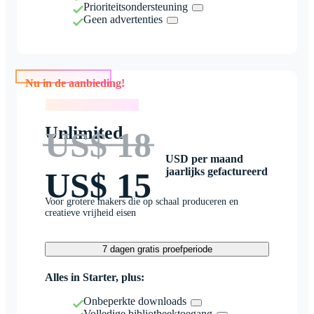
Prioriteitsondersteuning
Geen advertenties
Nu in de aanbieding!
Nu in de aanbieding!
Unlimited
US$ 18
USD per maand
jaarlijks gefactureerd
US$ 15
Voor grotere makers die op schaal produceren en
creatieve vrijheid eisen
7 dagen gratis proefperiode
Alles in Starter, plus:
Onbeperkte downloads
Volledige bibliotheektoegang