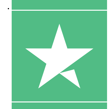
5 Downloaden
15
US$
00
10 Downloaden
20
US$
00