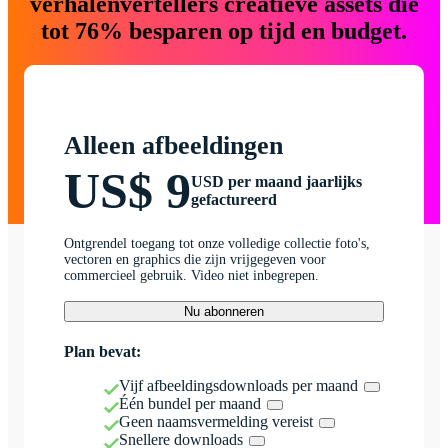
verhalenvertellers creatieve assets die
tot 76% besparen op tijd en budget.
Alleen afbeeldingen
US$ 9
USD per maand jaarlijks
gefactureerd
Ontgrendel toegang tot onze volledige collectie foto's,
vectoren en graphics die zijn vrijgegeven voor
commercieel gebruik. Video niet inbegrepen.
Nu abonneren
Plan bevat:
Vijf afbeeldingsdownloads per maand
Één bundel per maand
Geen naamsvermelding vereist
Snellere downloads