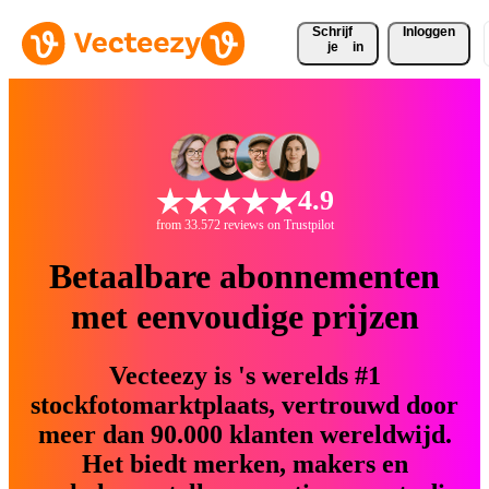
Schrijf 
Inloggen
je
in
4.9
from 33.572 reviews on Trustpilot
Betaalbare abonnementen
met eenvoudige prijzen
Vecteezy is 's werelds #1
stockfotomarktplaats, vertrouwd door
meer dan 90.000 klanten wereldwijd.
Het biedt merken, makers en