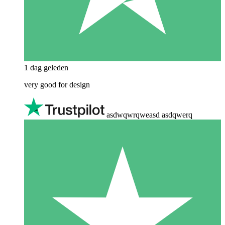
1 dag geleden
very good for design
asdwqwrqweasd asdqwerq