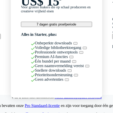
US$ 15
Voor grotere makers die op schaal produceren en
creatieve vrijheid eisen
7 dagen gratis proefperiode
Alles in Starter, plus:
Onbeperkte downloads
Volledige bibliotheektoegang
Professionele ontwerptools
Premium AI-functies
Één bundel per maand
Geen naamsvermelding vereist
Snellere downloads
Prioriteitsondersteuning
Geen advertenties
Wilt u zich niet abonneren?
Meer aankoopopties bekijken
n bevatten onze
Pro Standaard-licentie
en zijn voor toegang door één ge