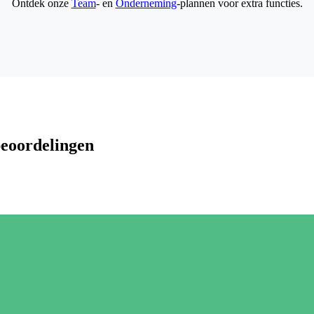
Ontdek onze
Team
- en
Onderneming
-plannen voor extra functies.
beoordelingen