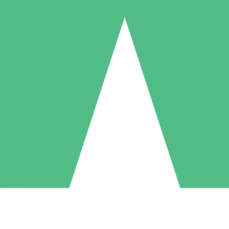
Individuele Creditpakketten
l per gebruik met downloadtegoeden. Geen maandelijkse verplichting ve
1 Downloaden
5 Downloaden
10 Downloaden
10
15
20
US$
00
US$
00
US$
00